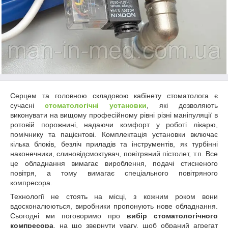
Серцем та головною складовою кабінету стоматолога є
сучасні
стоматологічні установки
, які дозволяють
виконувати на вищому професійному рівні різні маніпуляції в
ротовій порожнині, надаючи комфорт у роботі лікарю,
помічнику та пацієнтові. Комплектація установки включає
кілька блоків, безліч приладів та інструментів, як турбінні
наконечники, слиновідсмоктувач, повітряний пістолет, т.п. Все
це обладнання вимагає вироблення, подачі стисненого
повітря, а тому вимагає спеціального повітряного
компресора.
Технології не стоять на місці, з кожним роком вони
вдосконалюються, виробники пропонують нове обладнання.
Сьогодні ми поговоримо про
вибір стоматологічного
компресора
, на що звернути увагу, щоб обраний агрегат