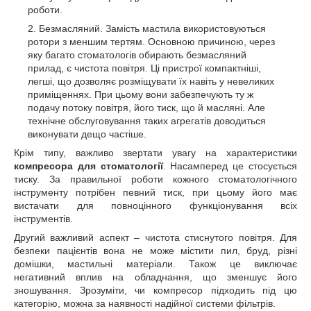
роботи.
Безмасляний. Замість мастила використовуються
ротори з меншим тертям. Основною причиною, через
яку багато стоматологів обирають безмасляний
прилад, є чистота повітря. Ці пристрої компактніші,
легші, що дозволяє розміщувати їх навіть у невеликих
приміщеннях. При цьому вони забезпечують ту ж
подачу потоку повітря, його тиск, що й масляні. Але
технічне обслуговування таких агрегатів доводиться
виконувати дещо частіше.
Крім типу, важливо звертати увагу на характеристики
компресора для стоматології
. Насамперед це стосується
тиску. За правильної роботи кожного стоматологічного
інструменту потрібен певний тиск, при цьому його має
вистачати для повноцінного функціонування всіх
інструментів.
Другий важливий аспект – чистота стиснутого повітря. Для
безпеки пацієнтів вона не може містити пил, бруд, різні
домішки, мастильні матеріали. Також це виключає
негативний вплив на обладнання, що зменшує його
зношування. Зрозуміти, чи компресор підходить під цю
категорію, можна за наявності надійної системи фільтрів.