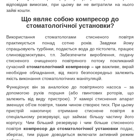
відповідав вимогам, при цьому ви не витратили на нього
зайві кошти.
Що являє собою компресор до
стоматологічної установки?
Використання стоматологами стисненого повітря
практикується понад сотню років. Завдяки йому
спрацьовують турбінки, подається вода до пістолета, працює
слиновідсмоктувач, т.п. Забезпечити вироблення, подачу
стисненого очищеного повітряного потоку покликаний
сучасний
стоматологічний компресор – це
важливе, вкрай
необхідне обладнання, від якого безпосередньо залежить
якість виконання стоматологічних маніпуляцій.
Функціонує він за аналогією до повітряного насоса – за
допомогою рухів поршня (або гвинтових роторів, що
залежить від виду пристрою). У камері стиснення апарат
зменшує об'єм повітря, таким чином створює тиск. При цьому
пристрій накопичує отримане стиснене повітря в
спеціальному резервуарі, що займає більшу частину його
корпусу. Чим більший резервуар і чим більше стисненого
повітря
компресор до стоматологічної установки
подає,
зберігає, тим рідше доводиться включати активний режим