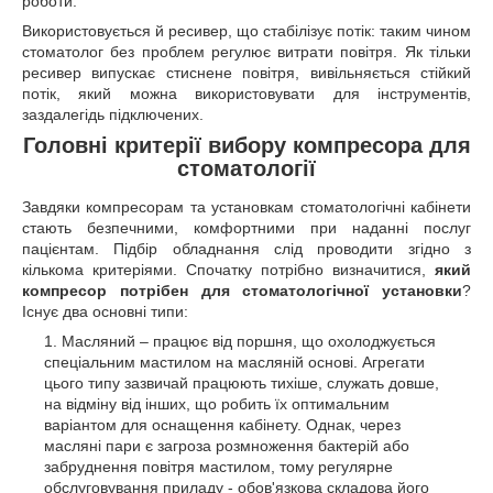
роботи.
Використовується й ресивер, що стабілізує потік: таким чином
стоматолог без проблем регулює витрати повітря. Як тільки
ресивер випускає стиснене повітря, вивільняється стійкий
потік, який можна використовувати для інструментів,
заздалегідь підключених.
Головні критерії вибору компресора для
стоматології
Завдяки компресорам та установкам стоматологічні кабінети
стають безпечними, комфортними при наданні послуг
пацієнтам. Підбір обладнання слід проводити згідно з
кількома критеріями. Спочатку потрібно визначитися,
який
компресор потрібен для стоматологічної установки
?
Існує два основні типи:
Масляний – працює від поршня, що охолоджується
спеціальним мастилом на масляній основі. Агрегати
цього типу зазвичай працюють тихіше, служать довше,
на відміну від інших, що робить їх оптимальним
варіантом для оснащення кабінету. Однак, через
масляні пари є загроза розмноження бактерій або
забруднення повітря мастилом, тому регулярне
обслуговування приладу - обов'язкова складова його