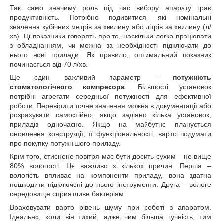
Так само значиму роль під час вибору апарату грає
продуктивність. Потрібно подивитися, які номінальні
значення кубічних метрів за хвилину або літрів за хвилину (л/
хв). Ці показники говорять про те, наскільки легко працювати
з обладнанням, чи можна за необхідності підключати до
нього нові прилади. Як правило, оптимальний показник
починається від 70 л/хв.
Ще один важливий параметр –
потужність
стоматологічного компресора
. Більшості установок
потрібні агрегати середньої потужності для ефективної
роботи. Перевірити точне значення можна в документації або
розрахувати самостійно, якщо задіяно кілька установок,
приладів одночасно. Якщо на майбутнє планується
оновлення конструкції, її функціональності, варто подумати
про покупку потужнішого приладу.
Крім того, стиснене повітря має бути досить сухим – не вище
80% вологості. Це важливо з кількох причин. Перша –
вологість впливає на компоненти приладу, вона здатна
пошкодити підключені до нього інструменти. Друга – вологе
середовище сприятливе бактеріям.
Враховувати варто рівень шуму при роботі з апаратом.
Ідеально, коли він тихий, адже чим більша гучність, тим