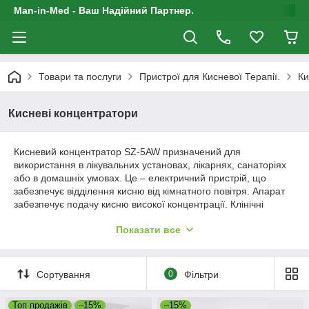
Man-in-Med - Ваш Надійний Партнер.
Товари та послуги
Пристрої для Кисневої Терапії.
Ки
Кисневі концентратори
Кисневий концентратор SZ-5AW призначений для
використання в лікувальних установах, лікарнях, санаторіях
або в домашніх умовах. Це – електричний пристрій, що
забезпечує відділення кисню від кімнатного повітря. Апарат
забезпечує подачу кисню високої концентрації. Клінічні
дослідження показали, що кисневі концентратори
Показати все
терапевтично еквівалентні іншим типам систем подачі кисню.
Навколишній повітря через пиловий, а потім через
Сортування
0
Фільтри
бактерицидний фільтр надходить в безмаслянный
компресор, звідки під тиском - в колонки, заповнені цеолітом.
Топ продажів
–15%
–15%
З колонок кисень концентрацією до 93 % ± 3 % надходить у