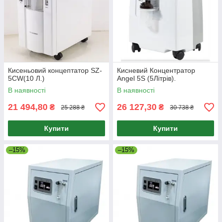
Кисеньовий концептатор SZ-
Кисневий Концентратор
5CW(10 Л.)
Angel 5S (5Літрів).
В наявності
В наявності
21 494,80
26 127,30
₴
₴
25 288 ₴
30 738 ₴
Купити
Купити
–15%
–15%