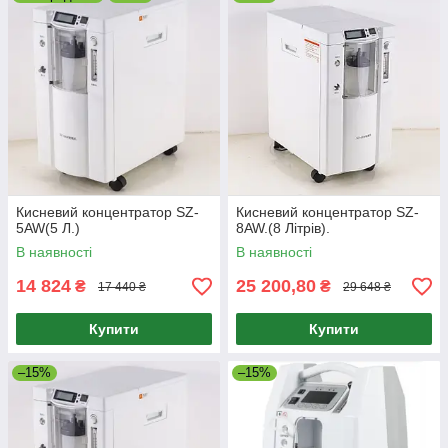
накопичувач, проходить через регулятор потоку (ротаметр) в
зволожувач, а потім через гнучку трубку з носовими
канюлями до пацієнта.
Основний компонент – молекулярний фільтр (цеоліт) -
призначений для отримання кисню з повітря.
Кисневий концентратор SZ-
Кисневий концентратор SZ-
5AW(5 Л.)
8AW.(8 Літрів).
В наявності
В наявності
14 824
25 200,80
₴
₴
17 440 ₴
29 648 ₴
Купити
Купити
–15%
–15%