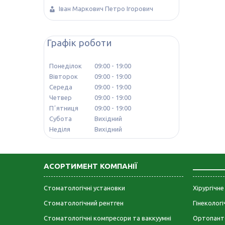
Іван Маркович Петро Ігорович
Графік роботи
Понеділок
09:00
19:00
Вівторок
09:00
19:00
Середа
09:00
19:00
Четвер
09:00
19:00
Пʼятниця
09:00
19:00
Субота
Вихідний
Неділя
Вихідний
АСОРТИМЕНТ КОМПАНІЇ
_______
Стоматологічні установки
Хірургічн
Стоматологічний рентген
Гінеколог
Стоматологічні компресори та ваккуумні
Ортопант