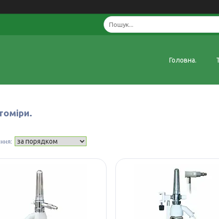
Головна.
томіри.