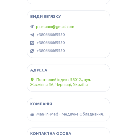
p.i.manin@gmail.com
+380666665550
+380666665550
+380666665550
Поштовий індекс 58012., вул.
Жасмінна 3А, Чернівці, Україна
Man-in-Med - Медичне Обладнання.