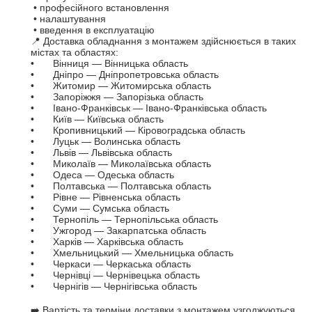
 • професійного встановлення

 • налаштування

 • введення в експлуатацію

📍 Доставка обладнання з монтажем здійснюється в таких 
містах та областях: 

•	Вінниця — Вінницька область

•	Дніпро — Дніпропетровська область

•	Житомир — Житомирська область

•	Запоріжжя — Запорізька область

•	Івано-Франківськ — Івано-Франківська область

•	Київ — Київська область 

•	Кропивницький — Кіровоградська область

•	Луцьк — Волинська область

•	Львів — Львівська область

•	Миколаїв — Миколаївська область

•	Одеса — Одеська область

•	Полтавська — Полтавська область

•	Рівне — Рівненська область

•	Суми — Сумська область

•	Тернопіль — Тернопільська область

•	Ужгород — Закарпатська область

•	Харків — Харківська область

•	Хмельницький — Хмельницька область

•	Черкаси — Черкаська область

•	Чернівці — Чернівецька область

•	Чернігів — Чернігівська область

➡️ Вартість та терміни доставки з монтажем узгоджуються 