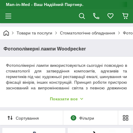
Man-in-Med - Ваш Надійний Партнер.
Товари та послуги
Стоматологічне обладнання
Фото
Фотополімерні лампи Woodpecker
Фотополімерні лампи використовуються сьогодні повсюдно в
стоматології для затвердіння композитів, адгезивів та
герметиків під час художньої реставрації емалі, шинування чи
фіксації вінірів, інших конструкцій. Принцип роботи пристрою
заснований на випромінюванні світла з певною довжиною
хвилі, що запускає процес полімеризації матеріалу, робить
Показати все
його твердим, довговічним. Сьогодні без фотополімерної
лампи просто неможливо уявити стоматологічний кабінет,
адже саме вона дозволяє лікареві швидко, якісно проводити
різні маніпуляції з відновлення зубів, забезпечуючи високий
Сортування
0
Фільтри
естетичний результат.