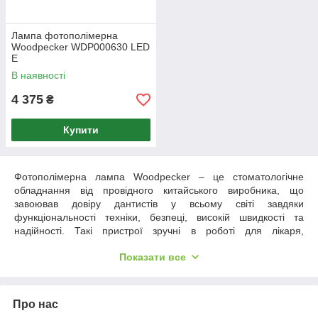
Лампа фотополімерна
Woodpecker WDP000630 LED
E
В наявності
4 375
₴
Купити
Фотополімерна лампа Woodpecker – це стоматологічне
обладнання від провідного китайського виробника, що
завоював довіру дантистів у всьому світі завдяки
функціональності техніки, безпеці, високій швидкості та
надійності. Такі пристрої зручні в роботі для лікаря,
помічника, а також комфортні для пацієнта.
Показати все
Фотополімерна лампа Woodpecker –
особливості конструкції, переваги
Про нас
Ключова особливість, якою відрізняється фотополімерна
лампа Вудпекер, – це поєднання високої потужності та