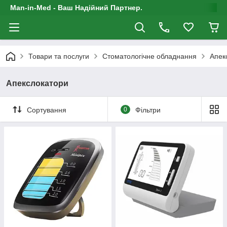
Man-in-Med - Ваш Надійний Партнер.
Товари та послуги
Стоматологічне обладнання
Апек
Апекслокатори
Сортування
0
Фільтри