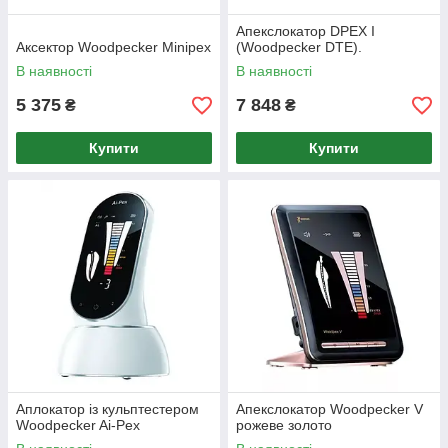
Апекслокатор DPEX I
Аксектор Woodpecker Minipex
(Woodpecker DTE).
В наявності
В наявності
5 375
7 848
₴
₴
Купити
Купити
Аплокатор із кульптестером
Апекслокатор Woodpecker V
Woodpecker Ai-Pex
рожеве золото