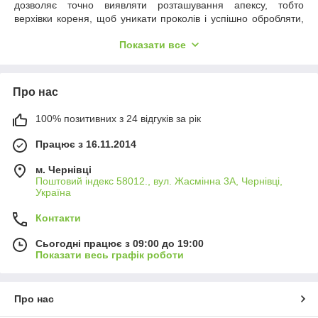
дозволяє точно виявляти розташування апексу, тобто
верхівки кореня, щоб уникати проколів і успішно обробляти,
пломбувати канали. Іншими словами, апекслокатор дозволяє
Показати все
лікарю добре бачити межі каналу там, де навіть рентген не
завжди показує точний результат.
Сьогодні апекслокатор купити необхідно для точного,
Про нас
якісного ендодонтичного лікування. Застосування приладу
робить роботу стоматолога передбачуваною, а лікування
акуратним, безпечним, ефективним. Пристрої активно
100% позитивних з 24 відгуків за рік
використовують у приватних та державних клініках, де не
Працює з 16.11.2014
просто дозволяють підвищувати якість наданої
стоматологічної допомоги, а й скорочують час прийому,
м. Чернівці
зменшують кількість рентгенівських знімків.
Поштовий індекс 58012., вул. Жасмінна 3А, Чернівці,
Апекслокатор – призначення та
Україна
застосування пристрою
Контакти
Ще 20 років тому апекслокатор був вузькоспеціалізованим
Сьогодні працює з 09:00 до 19:00
приладом «для складних випадків». Сьогодні ж він
Показати весь графік роботи
використовується в повсякденній стоматологічній практиці та
в ендодонтичних кабінетах, допомагаючи фахівцям
працювати впевнено навіть у найскладніших каналах.
Про нас
Завдяки поєднанню точності, простоти використання та
клінічної надійності апекслокатор у стоматології став