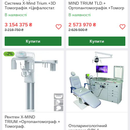
Система X-Mind Trium.+3D
MIND TRIUM TLD.+
Томографія.+Цефалостат.
Ортопантомографія.+Томогр
афія.+Монітор.
В наявності
В наявності
3 154 375
2 573 970
₴
₴
3 218 750 ₴
2 626 500 ₴
Купити
Купити
–2%
Рентген X-MIND
TRIUM.+Ортопантомограф.+
Отоларингологічний
Томограф.