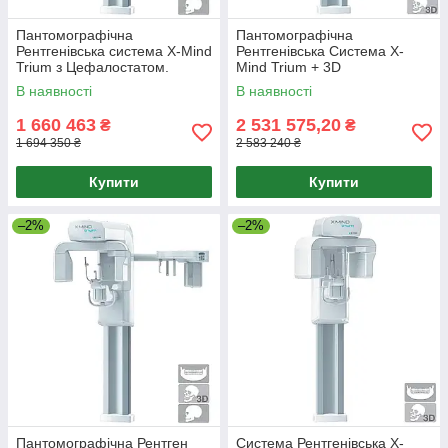
Пантомографічна
Пантомографічна
Рентгенівська система X-Mind
Рентгенівська Система X-
Trium з Цефалостатом.
Mind Trium + 3D
Томографія.+Монітор.
В наявності
В наявності
1 660 463
2 531 575,20
₴
₴
1 694 350 ₴
2 583 240 ₴
Купити
Купити
–2%
–2%
Пантомографічна Рентген
Система Рентгенівська X-