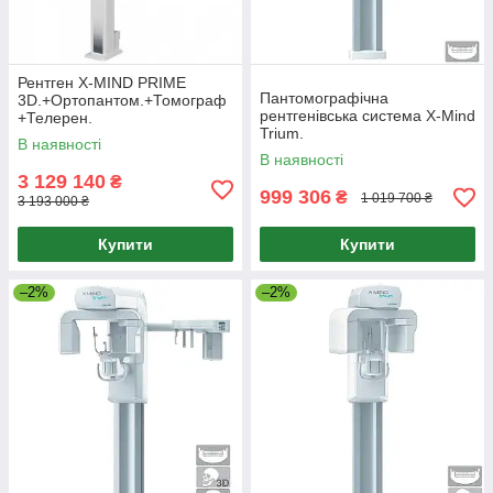
Рентген Х-MIND PRIME
Пантомографічна
3D.+Ортопантом.+Томограф
рентгенівська система X-Mind
+Телерен.
Trium.
В наявності
В наявності
3 129 140
₴
999 306
₴
1 019 700 ₴
3 193 000 ₴
Купити
Купити
–2%
–2%