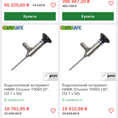
396 847,20
₴
65 225,60
₴
74 120 ₴
466 738 ₴
Купити
Купити
–12%
–12%
Ендоскопічний інструмент
Ендоскопічний інструмент
HAWK Отоскоп T0060 (0°,
HAWK Отоскоп T0063 (30°,
O2.7 x 50)
O2.7 x 50)
В наявності
В наявності
18 761,95
19 912,99
₴
₴
21 320,40 ₴
22 628,40 ₴