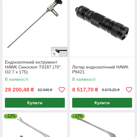
Ендоскопічний інструмент
HAWK Синоскоп T0187 (70°,
Ліхтар ендоскопічний HAWK
O2.7 x 175)
Р9421
В наявності
В наявності
28 200,48
8 517,70
₴
₴
32 046 ₴
9 679,20 ₴
Купити
Купити
–12%
–12%