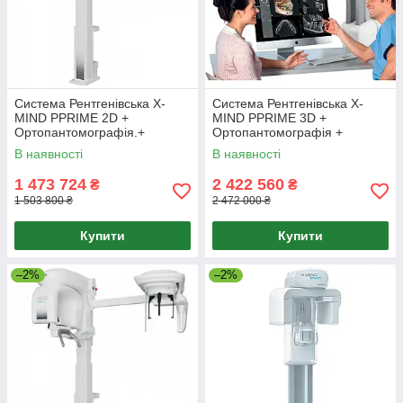
Система Рентгенівська X-
Система Рентгенівська X-
MIND PPRIME 2D +
MIND PPRIME 3D +
Ортопантомографія.+
Ортопантомографія +
Телерентгенографія.
Томографія + Монітор.
В наявності
В наявності
1 473 724
2 422 560
₴
₴
1 503 800 ₴
2 472 000 ₴
Купити
Купити
–2%
–2%