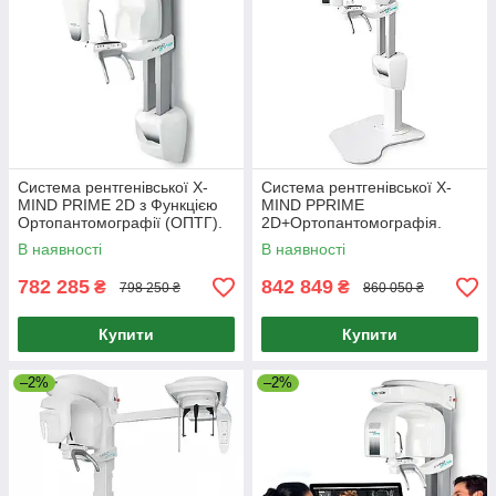
Система рентгенівської X-
Система рентгенівської X-
MIND PRIME 2D з Функцією
MIND PPRIME
Ортопантомографії (ОПТГ).
2D+Ортопантомографія.
В наявності
В наявності
782 285
842 849
₴
₴
798 250 ₴
860 050 ₴
Купити
Купити
–2%
–2%