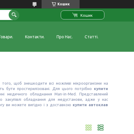
Кошик
Кошик
Товари.
Контакти.
Про Нас.
Статті.
я того, щоб знешкодити всі можливі мікроорганізми на
ають бути простерилізовані. Для цього потрібно
купити
ині медичного обладнання Man-in-Med. Представлений
 закупівлі обладнання для медустанови, адже у нас
логу ви можете вигідно і з доставкою
купити автоклав