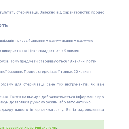
ультату стерилізації. Залежно від характеристик процес
ють
лізація триває 4 хвилини + вакуумування + вакуумне
 використання. Цикл складається з 5 хвилин
ірусів. Тому предмети стерилізуються 18 хвилин, потім
ної бавовни. Процес стерилізації триває 20 хвилин,
граму для стерилізації саме тих інструментів, які вам
лення. Також на ньому відображатиметься інформація про
гранум дозволяє в ручному режимі або автоматично.
джеру нашого інтернет-магазину. Він із задоволенням
Ультразвукові хірургічні системи
.