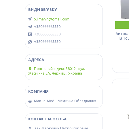
p.i.manin@gmail.com
+380666665550
Автокл
+380666665550
B To
+380666665550
Поштовий індекс 58012., вул.
Жасмінна 3А, Чернівці, Україна
Man-in-Med - Медичне Обладнання.
Іван Маркович Петро Ігорович