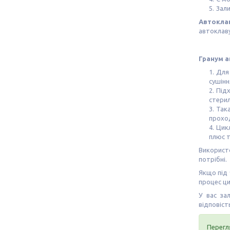
Зали
Автокла
автоклаву
Гранум 
Для 
сушінн
Підх
стерил
Така
проход
Цикл
плюс т
Викорис
потрібні.
Якщо під 
процес ци
У вас за
відповість
Перегл