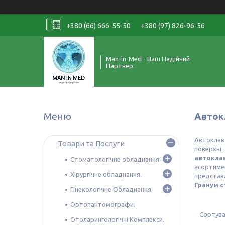
+380 (66) 666-55-50
+380 (97) 826-96-56
Man-in-Med - Ваш Надійний
Партнер.
Авток
Автоклав
Товари та Послуги
поверхні
автокла
Стоматологічне обладнання
асортиме
Хірургічне обладнання.
представ
Гранум с
Гінекологічне Обладнання.
Ортопантомографи.
Отоларингологічні Комплекси.