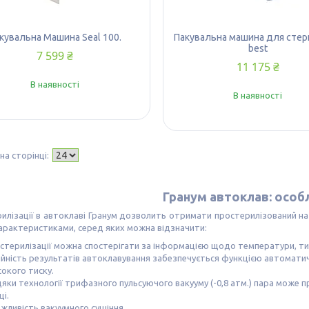
кувальна Машина Seal 100.
Пакувальна машина для стери
best
7 599 ₴
11 175 ₴
В наявності
В наявності
Гранум автоклав
: особ
илізації в автоклаві Гранум дозволить отримати простерилізований на 
арактеристиками, серед яких можна відзначити:
стерилізації можна спостерігати за інформацією щодо температури, ти
йність результатів автоклавування забезпечується функцією автоматичн
окого тиску.
яки технології трифазного пульсуючого вакууму (-0,8 атм.) пара може
і.
жливість вакуумного сушіння.