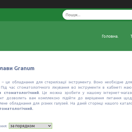
Головна.
лави Granum
 – це обладнання для стерилізації інструменту. Воно необхідне дл
. Під час стоматологічного лікування всі інструменти в кабінеті м
в стоматологічний
. Це можна зробити у нашому інтернет-магаз
нт дозволить вам комплексно підійти до вирішення питання щодо
лене обладнання для різних галузей. На даній сторінці нашого ката
томатологічний.