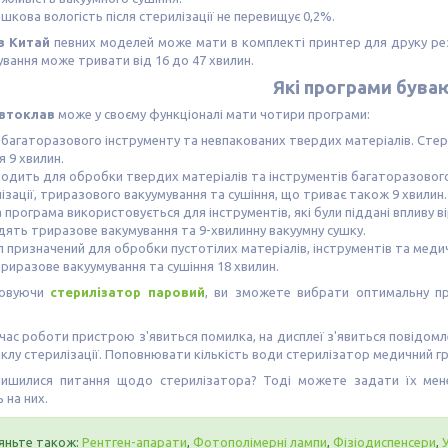
шкова вологість після стерилізації не перевищує 0,2%.
в Китай
певних моделей може мати в комплекті принтер для друку рез
вання може тривати від 16 до 47 хвилин.
Які програми бува
автоклав
може у своєму функціоналі мати чотири програми:
багаторазового інструменту та невпакованих твердих матеріалів. Стери
я 9 хвилин.
одить для обробки твердих матеріалів та інструментів багаторазового
ізації, триразового вакуумування та сушіння, що триває також 9 хвилин.
 програма використовується для інструментів, які були піддані впливу в
ять триразове вакумування та 9-хвилинну вакуумну сушку.
 призначений для обробки пустотілих матеріалів, інструментів та медич
риразове вакуумування та сушіння 18 хвилин.
товуючи
стерилізатор паровий
, ви зможете вибрати оптимальну про
час роботи пристрою з'явиться помилка, на дисплеї з'явиться повідом
клу стерилізації. Поповнювати кількість води стерилізатор медичний 
лишилися питання щодо стерилізатора? Тоді можете задати їх мене
 на них.
яньте також:
Рентген-апарати
,
Фотополімерні лампи
,
Фізіодиспенсери
,