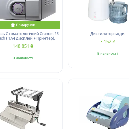
Подарунок
ав Стоматологічний Granum 23
Дистилятор води.
uch ( ТАЧ дисплей + Принтер).
7 152 ₴
148 851 ₴
В наявності
В наявності