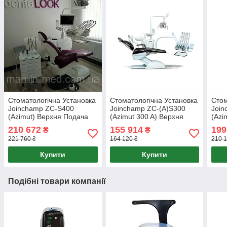
Стоматологічна Установка
Стоматологічна Установка
Стом
Joinchamp ZC-S400
Joinchamp ZC-(А)S300
Join
(Azimut) Верхня Подача
(Azimut 300 A) Верхня
(Azi
Інструментів.
Подача Інструментів.
Пода
210 672
155 914
199
₴
₴
221 760 ₴
164 120 ₴
210 1
Купити
Купити
Подібні товари компанії