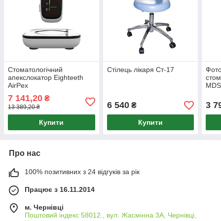
Стоматологічний
Стілець лікаря Ст-17
Фот
апекслокатор Eighteeth
стом
AirPex
MDS
7 141,20
₴
6 540
3 7
₴
13 389,20 ₴
Купити
Купити
Про нас
100% позитивних з 24 відгуків за рік
Працює з 16.11.2014
м. Чернівці
Поштовий індекс 58012., вул. Жасмінна 3А, Чернівці,