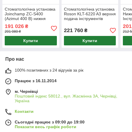
Стоматологічна установка
Стоматологічна установка
Стом
Joinchamp ZC-S400
Roson KLT-6220 A3 верхня
Ниж
(Azimut 400 B) нижня
подача інструментів
Інст
подача інструментів.
ZC-S
191 026
201
₴
221 760
₴
201 080 ₴
212 5
Купити
Купити
Про нас
100% позитивних з 24 відгуків за рік
Працює з 16.11.2014
м. Чернівці
Поштовий індекс 58012., вул. Жасмінна 3А, Чернівці,
Україна
Контакти
Сьогодні працює з 09:00 до 19:00
Показати весь графік роботи