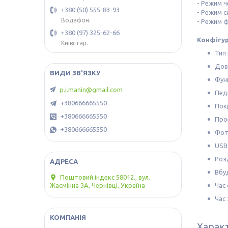
- Режим ч
+380 (50) 555-83-93
- Режим с
Водафон.
- Режим ф
+380 (97) 325-62-66
Конфігур
Київстар.
Тип
Дов
Фун
p.i.manin@gmail.com
Пед
+380666665550
Пок
+380666665550
Прое
+380666665550
Фото
USB-
Розд
Вбу
Поштовий індекс 58012., вул.
Час 
Жасмінна 3А, Чернівці, Україна
Час 
Харак