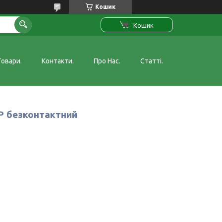
Кошик
Кошик
Товари.
Контакти.
Про Нас.
Статті.
0P безконтактний