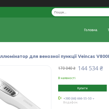
Головна.
іллюмінатор для венозної пункції Veincas V80
144 534 ₴
170 040 ₴
В наявності
Купити
+380 (66) 666-55-50
Водафон.