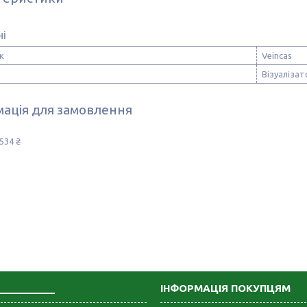
ні
к
Veincas
Візуалізат
ація для замовлення
534 ₴
___________
ІНФОРМАЦІЯ ПОКУПЦЯМ