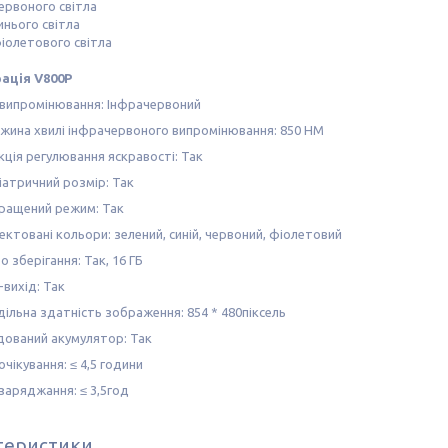
ервоного світла
инього світла
іолетового світла
ація V800P
 випромінювання: Інфрачервоний
жина хвилі інфрачервоного випромінювання: 850 НМ
кція регулювання яскравості: Так
іатричний розмір: Так
ращений режим: Так
ктовані кольори: зелений, синій, червоний, фіолетовий
 зберігання: Так, 16 ГБ
вихід: Так
ільна здатність зображення: 854 * 480піксель
дований акумулятор: Так
очікування: ≤ 4,5 години
заряджання: ≤ 3,5год
теристики