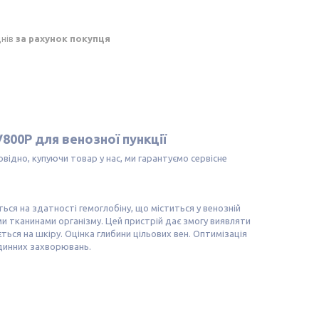
днів
за рахунок покупця
800P для венозної пункції
повідно, купуючи товар у нас, ми гарантуємо сервісне
ься на здатності гемоглобіну, що міститься у венозній
и тканинами організму. Цей пристрій дає змогу виявляти
ься на шкіру. Оцінка глибини цільових вен. Оптимізація
удинних захворювань.