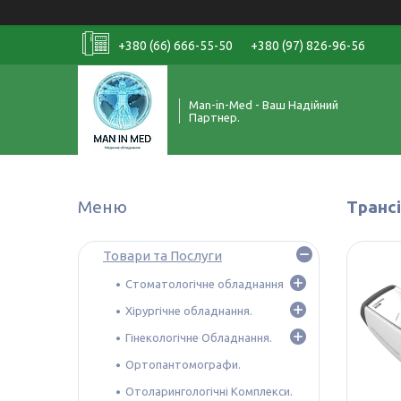
+380 (66) 666-55-50
+380 (97) 826-96-56
Man-in-Med - Ваш Надійний
Партнер.
Транс
Товари та Послуги
Стоматологічне обладнання
Хірургічне обладнання.
Гінекологічне Обладнання.
Ортопантомографи.
Отоларингологічні Комплекси.