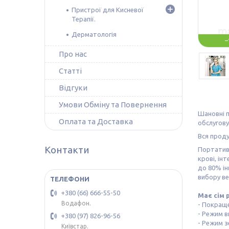
Пристрої для Кисневої
Терапії.
Дерматологія
–
Про нас
Статті
Відгуки
Умови Обміну та Повернення
Шановні п
Оплата та Доставка
обслугову
Вся проду
Контакти
Портативн
крові, ін
до 80% ін
вибору ве
+380 (66) 666-55-50
Має сім 
Водафон.
- Покращ
- Режим в
+380 (97) 826-96-56
- Режим з
Київстар.