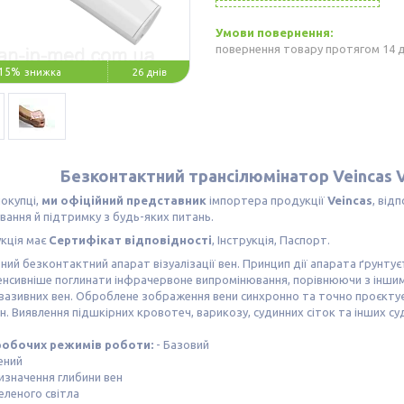
повернення товару протягом 14 
15%
26 днів
Безконтактний трансілюмінатор Veincas V
окупці,
ми офіційний представник
імпортера продукції
Veincas
, від
вання й підтримку з будь-яких питань.
кція має
Сертифікат відповідності
, Інструкція, Паспорт.
ий безконтактний апарат візуалізації вен. Принцип дії апарата ґрунтуєт
тенсивніше поглинати інфрачервоне випромінювання, порівнюючи з іншим
вазивних вен. Оброблене зображення вени синхронно та точно проєктуєт
н. Виявлення підшкірних кровотеч, варикозу, судинних сіток та інших с
робочих режимів роботи:
- Базовий
ений
изначення глибини вен
еленого світла