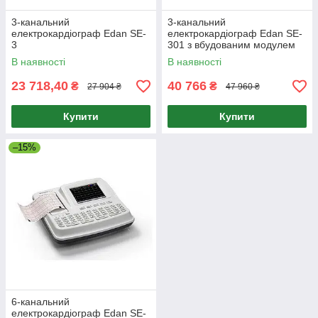
3-канальний
3-канальний
електрокардіограф Edan SE-
електрокардіограф Edan SE-
3
301 з вбудованим модулем
WI-FI
В наявності
В наявності
23 718,40
40 766
₴
₴
27 904 ₴
47 960 ₴
Купити
Купити
–15%
6-канальний
електрокардіограф Edan SE-