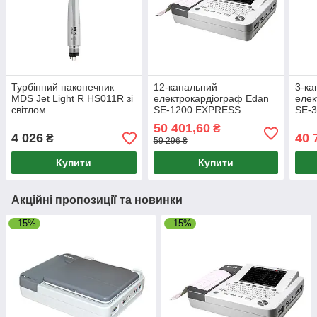
Турбінний наконечник
12-канальний
3-ка
MDS Jet Light R HS011R зі
електрокардіограф Edan
елек
світлом
SE-1200 EXPRESS
SE-3
моду
50 401,60
₴
4 026
40 
₴
59 296 ₴
Купити
Купити
Акційні пропозиції та новинки
–15%
–15%