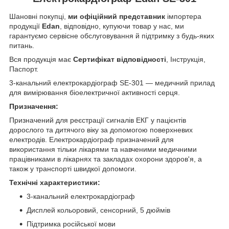
Шановні покупці,
ми офіційний представник
імпортера
продукції
Edan
, відповідно, купуючи товар у нас, ми
гарантуємо сервісне обслуговування й підтримку з будь-яких
питань.
Вся продукція має
Сертифікат відповідності
, Інструкція,
Паспорт.
3-канальний електрокардіограф SE-301 — медичний прилад
для вимірювання біоелектричної активності серця.
Призначення:
Призначений для реєстрації сигналів ЕКГ у пацієнтів
дорослого та дитячого віку за допомогою поверхневих
електродів. Електрокардіограф призначений для
використання тільки лікарями та навченими медичними
працівниками в лікарнях та закладах охорони здоров'я, а
також у транспорті швидкої допомоги.
Технічні характеристики:
3-канальний електрокардіограф
Дисплей кольоровий, сенсорний, 5 дюймів
Підтримка російської мови