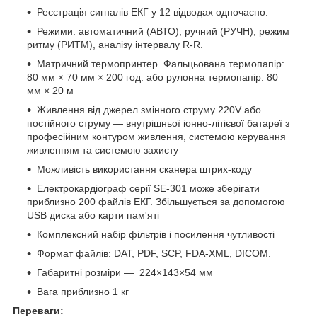
Реєстрація сигналів ЕКГ у 12 відводах одночасно.
Режими: автоматичний (АВТО), ручний (РУЧН), режим
ритму (РИТМ), аналізу інтервалу R-R.
Матричний термопринтер. Фальцьована термопапір:
80 мм × 70 мм × 200 год. або рулонна термопапір: 80
мм × 20 м
Живлення від джерел змінного струму 220V або
постійного струму — внутрішньої іонно-літієвої батареї з
професійним контуром живлення, системою керування
живленням та системою захисту
Можливість використання сканера штрих-коду
Електрокардіограф серії SE-301 може зберігати
приблизно 200 файлів ЕКГ. Збільшується за допомогою
USB диска або карти пам'яті
Комплексний набір фільтрів і посилення чутливості
Формат файлів: DAT, PDF, SCP, FDA-XML, DICOM.
Габаритні розміри — 224×143×54 мм
Вага приблизно 1 кг
Переваги: