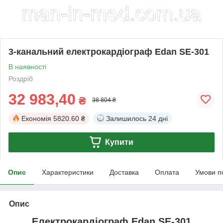
3-канальний електрокардіограф Edan SE-301
В наявності
Роздріб
32 983,40
₴
38 804 ₴
Економія
5820.60 ₴
Залишилось
24 дні
Купити
Опис
Характеристики
Доставка
Оплата
Умови п
Опис
Електрокардіограф Edan SE-301