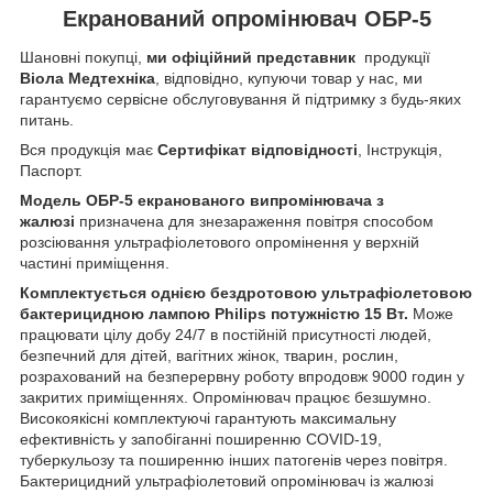
Екранований опромінювач ОБР-5
Шановні покупці,
ми офіційний представник
продукції
Віола Медтехніка
, відповідно, купуючи товар у нас, ми
гарантуємо сервісне обслуговування й підтримку з будь-яких
питань.
Вся продукція має
Сертифікат відповідності
, Інструкція,
Паспорт.
Модель ОБР-5 екранованого випромінювача з
жалюзі
призначена для знезараження повітря способом
розсіювання ультрафіолетового опромінення у верхній
частині приміщення.
Комплектується однією бездротовою ультрафіолетовою
бактерицидною лампою Philips потужністю 15 Вт.
Може
працювати цілу добу 24/7 в постійній присутності людей,
безпечний для дітей, вагітних жінок, тварин, рослин,
розрахований на безперервну роботу впродовж 9000 годин у
закритих приміщеннях. Опромінювач працює безшумно.
Високоякісні комплектуючі гарантують максимальну
ефективність у запобіганні поширенню COVID-19,
туберкульозу та поширенню інших патогенів через повітря.
Бактерицидний ультрафіолетовий опромінювач із жалюзі