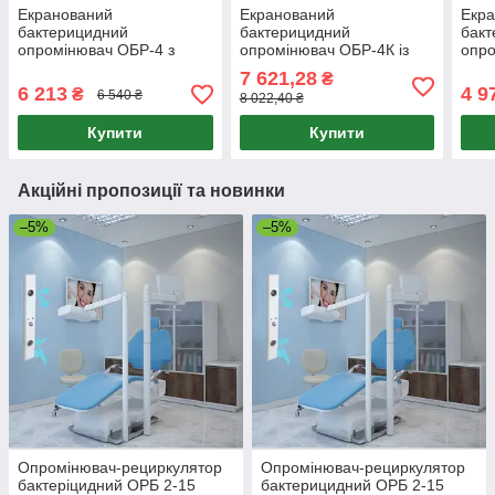
Екранований
Екранований
Екр
бактерицидний
бактерицидний
бак
опромінювач ОБР-4 з
опромінювач ОБР-4К із
опро
жалюзі
жалюзі
жалю
7 621,28
₴
6 213
4 9
₴
6 540 ₴
8 022,40 ₴
Купити
Купити
Акційні пропозиції та новинки
–5%
–5%
Опромінювач-рециркулятор
Опромінювач-рециркулятор
бактеріцидний ОРБ 2-15
бактерицидний ОРБ 2-15