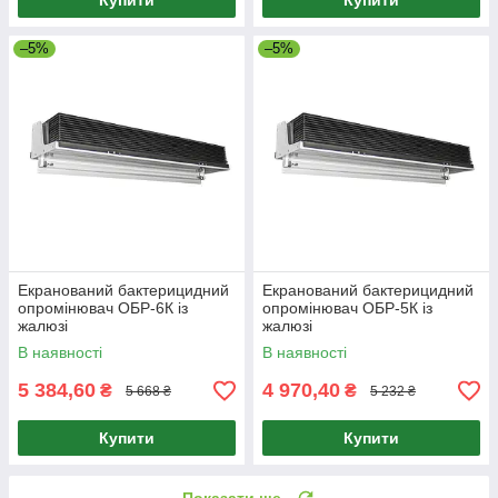
Купити
Купити
–5%
–5%
Екранований бактерицидний
Екранований бактерицидний
опромінювач ОБР-6К із
опромінювач ОБР-5К із
жалюзі
жалюзі
В наявності
В наявності
5 384,60
4 970,40
₴
₴
5 668 ₴
5 232 ₴
Купити
Купити