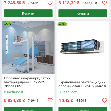
7 248,50
8 118,32
₴
₴
7 630 ₴
8 545,60 ₴
Купити
Купити
–5%
–5%
Опромінювач-рециркулятор
бактерицидний ОРБ 2-25
Екранований бактерицидний
"Фіолет 05"
опромінювач ОБР-6 з жалюзі
В наявності
В наявності
6 834,30
4 142
₴
₴
7 194 ₴
4 360 ₴