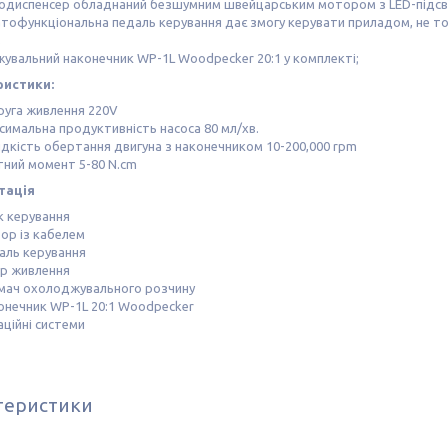
іодиспенсер обладнаний безшумним швейцарським мотором з LED-підсв
атофункціональна педаль керування дає змогу керувати приладом, не то
;
жувальний наконечник WP-1L Woodpecker 20:1 у комплекті;
ристики:
руга живлення 220V
симальна продуктивність насоса 80 мл/хв.
дкість обертання двигуна з наконечником 10-200,000 rpm
тний момент 5-80 N.cm
тація
к керування
ор із кабелем
аль керування
р живлення
мач охолоджувального розчину
онечник WP-1L 20:1 Woodpecker
аційні системи
теристики