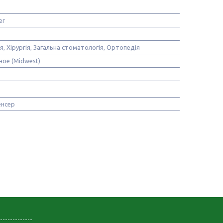
er
, Хірургія, Загальна стоматологія, Ортопедія
ное (Midwest)
енсер