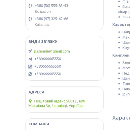
Фіз
+380 (50) 555-83-93
Баг
лікаря
Водафон.
Зни
+380 (97) 325-62-66
Характе
Київстар.
Нап
Мак
Шви
Кру
p.i.manin@gmail.com
Комплек
+380666665550
Бло
+380666665550
Мот
Пед
+380666665550
Шну
Три
Нак
Іриг
Поштовий індекс 58012., вул.
Жасмінна 3А, Чернівці, Україна
Харак