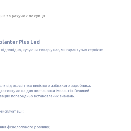
днів
за рахунок покупця
lanter Plus Led
, відповідно, купуючи товар у нас, ми гарантуємо сервісне
ь від всесвітньо вивісного азійського виробника.
готовку ложа для постановки імплантів. Великий
лізацію попередньо встановлених значень.
експлуатації;
ння фізіологічного розчину;