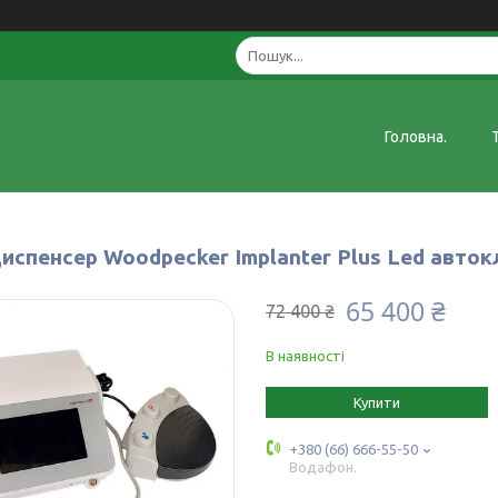
Головна.
диспенсер Woodpecker Implanter Plus Led авто
65 400 ₴
72 400 ₴
В наявності
Купити
+380 (66) 666-55-50
Водафон.