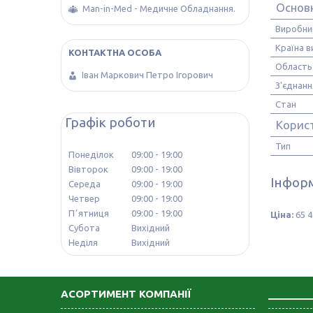
Основ
Man-in-Med - Медичне Обладнання.
Виробни
Країна 
Область
Іван Маркович Петро Ігорович
З'єднанн
Стан
Графік роботи
Корис
Тип
Понеділок
09:00
19:00
Вівторок
09:00
19:00
Інформ
Середа
09:00
19:00
Четвер
09:00
19:00
Пʼятниця
09:00
19:00
Ціна:
65 4
Субота
Вихідний
Неділя
Вихідний
АСОРТИМЕНТ КОМПАНІЇ
_______