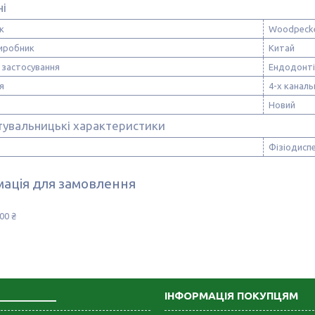
ні
к
Woodpeck
виробник
Китай
 застосування
Ендодонтія
я
4-х каналь
Новий
тувальницькі характеристики
Фізіодисп
ація для замовлення
00 ₴
___________
ІНФОРМАЦІЯ ПОКУПЦЯМ