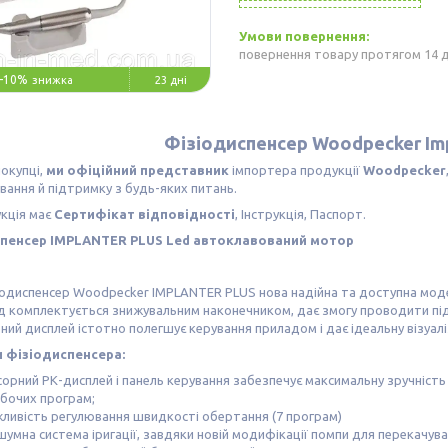
повернення товару протягом 14 
–10%
23 дні
Фізіодиспенсер Woodpecker Imp
окупці,
ми офіційний представник
імпортера продукції
Woodpecker
вання й підтримку з будь-яких питань.
кція має
Сертифікат відповідності
, Інструкція, Паспорт.
спенсер IMPLANTER PLUS Led автоклавований мотор
іодиспенсер Woodpecker IMPLANTER PLUS нова надійна та доступна модел
 комплектується знижувальним наконечником, дає змогу проводити під
ний дисплей істотно полегшує керування приладом і дає ідеальну візуа
 фізіодиспенсера:
орний РК-дисплей і панель керування забезпечує максимальну зручність 
обочих програм;
ливість регулювання швидкості обертання (7 програм)
умна система іригації, завдяки новій модифікації помпи для перекачува