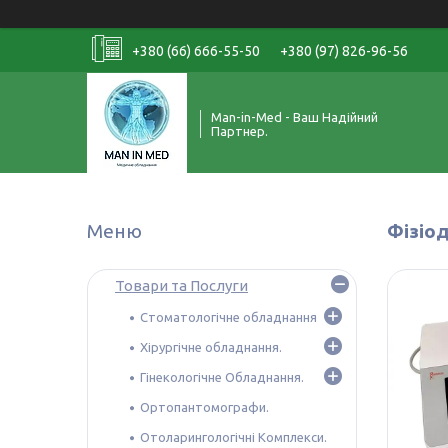
+380 (66) 666-55-50
+380 (97) 826-96-56
Man-in-Med - Ваш Надійний
Партнер.
Фізіо
Товари та Послуги
Стоматологічне обладнання
Хірургічне обладнання.
Гінекологічне Обладнання.
Ортопантомографи.
Отоларингологічні Комплекси.