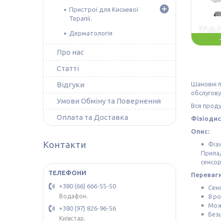
Пристрої для Кисневої
Терапії.
Дерматологія
Про нас
Статті
Відгуки
Шановні п
обслугову
Умови Обміну та Повернення
Вся проду
Оплата та Доставка
Фізіоди
Опис:
Контакти
Фіз
Прилад
сенсор
Переваги
+380 (66) 666-55-50
Сенс
8 р
Водафон.
Мож
+380 (97) 826-96-56
Безш
Київстар.