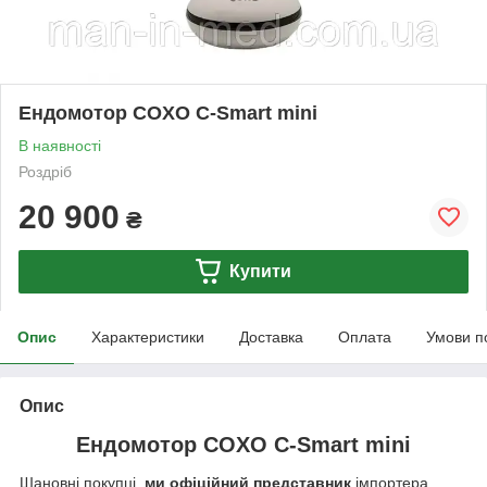
Ендомотор COXO C-Smart mini
В наявності
Роздріб
20 900
₴
Купити
Опис
Характеристики
Доставка
Оплата
Умови п
Опис
Ендомотор COXO C-Smart mini
Шановні покупці,
ми офіційний представник
імпортера