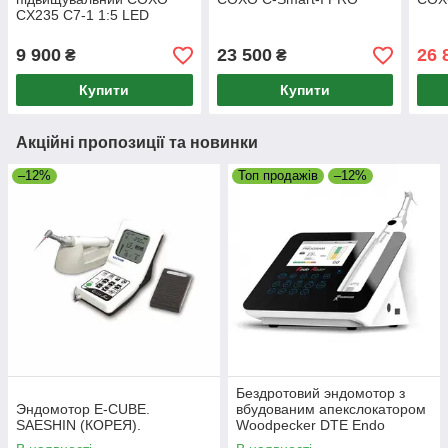
CX235 C7-1 1:5 LED
фіброоптика
9 900
23 500
26 
₴
₴
Купити
Купити
Акційні пропозиції та новинки
–12%
Топ продажів
–12%
Бездротовий эндомотор з
Эндомотор E-CUBE.
вбудованим апекслокатором
SAESHIN (КОРЕЯ).
Woodpecker DTE Endo
Radar.+LED Світло.