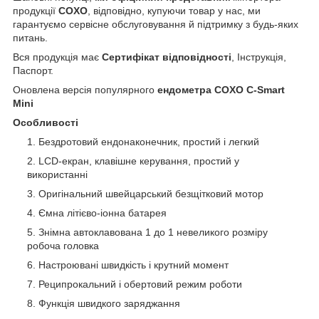
продукції
COXO
, відповідно, купуючи товар у нас, ми
гарантуємо сервісне обслуговування й підтримку з будь-яких
питань.
Вся продукція має
Сертифікат відповідності
, Інструкція,
Паспорт.
Оновлена версія популярного
ендометра COXO C-Smart
Mini
Особливості
Бездротовий ендонаконечник, простий і легкий
LCD-екран, клавішне керування, простий у
використанні
Оригінальний швейцарський безщітковий мотор
Ємна літієво-іонна батарея
Знімна автоклавована 1 до 1 невеликого розміру
робоча головка
Настроювані швидкість і крутний момент
Реципрокальний і обертовий режим роботи
Функція швидкого заряджання