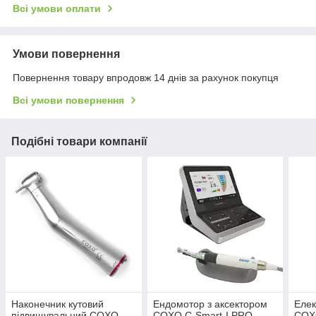
Всі умови оплати
Умови повернення
Повернення товару впродовж 14 днів за рахунок покупця
Всі умови повернення
Подібні товари компанії
Наконечник кутовий
Ендомотор з аксектором
Елек
підвищувальний COXO
COXO C-Smart-I PRO
COX