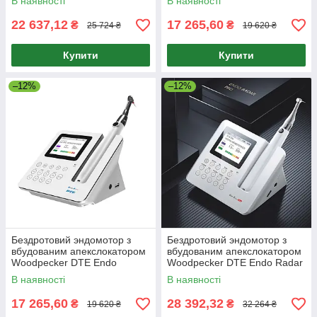
В наявності
В наявності
22 637,12
17 265,60
₴
₴
25 724 ₴
19 620 ₴
Купити
Купити
–12%
–12%
Бездротовий эндомотор з
Бездротовий эндомотор з
вбудованим апекслокатором
вбудованим апекслокатором
Woodpecker DTE Endo
Woodpecker DTE Endo Radar
Radar.+LED ПІДСВІТКА.
PRO.
В наявності
В наявності
17 265,60
28 392,32
₴
₴
19 620 ₴
32 264 ₴