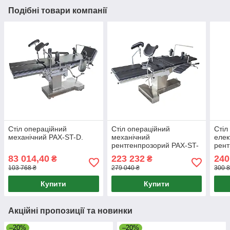
Подібні товари компанії
Стіл операційний
Стіл операційний
Стіл
механічний PAX-ST-D.
механічний
елек
рентгенпрозорий PAX-ST-
рент
A.(пневматична система
DS-II
83 014,40
223 232
240
₴
₴
управління)
103 768 ₴
279 040 ₴
300 8
Купити
Купити
Акційні пропозиції та новинки
–20%
–20%