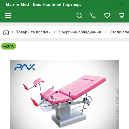
Man-in-Med - Ваш Надійний Партнер.
Товари та послуги
Хірургічне обладнання.
Столи опе
–20%