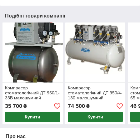
Подібні товари компанії
Компресор
Компресор
Ком
стоматологічний ДТ 950/1-
стоматологічний ДТ 950/4-
стом
33В малошумний
130 малошумний
65 
неіржавка сталь
35 700
74 500
46 
₴
₴
Купити
Купити
Про нас