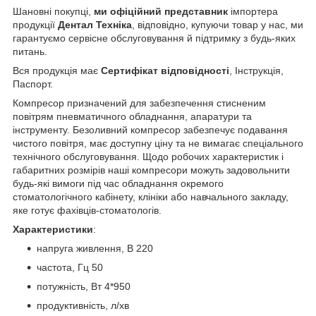
Шановні покупці,
ми офіційний представник
імпортера
продукції
Дентал Техніка
, відповідно, купуючи товар у нас, ми
гарантуємо сервісне обслуговування й підтримку з будь-яких
питань.
Вся продукція має
Сертифікат відповідності
, Інструкція,
Паспорт.
Компресор призначений для забезпечення стисненим
повітрям пневматичного обладнання, апаратури та
інструменту. Безоливний компресор забезпечує подавання
чистого повітря, має доступну ціну та не вимагає спеціального
технічного обслуговування. Щодо робочих характеристик і
габаритних розмірів наші компресори можуть задовольнити
будь-які вимоги під час обладнання окремого
стоматологічного кабінету, клініки або навчального закладу,
яке готує фахівців-стоматологів.
Характеристики
:
напруга живлення, В 220
частота, Гц 50
потужність, Вт 4*950
продуктивність, л/хв