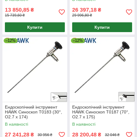
13 850,85
26 397,18
₴
₴
15 739,60 ₴
29 996,80 ₴
Купити
Купити
–12%
–12%
Ендоскопічний інструмент
Ендоскопічний інструмент
HAWK Синоскоп T0183 (30°,
HAWK Синоскоп T0187 (70°,
O2.7 x 174)
O2.7 x 175)
В наявності
В наявності
27 241,28
28 200,48
₴
₴
30 956 ₴
32 046 ₴