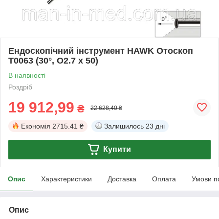
Ендоскопічний інструмент HAWK Отоскоп
T0063 (30°, O2.7 x 50)
В наявності
Роздріб
19 912,99
₴
22 628,40 ₴
Економія
2715.41 ₴
Залишилось
23 дні
Купити
Опис
Характеристики
Доставка
Оплата
Умови п
Опис