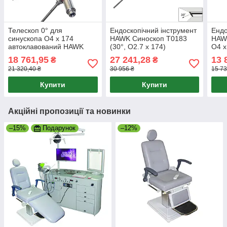
Телескоп 0° для
Ендоскопічний інструмент
Ендо
синускопа O4 x 174
HAWK Синоскоп T0183
HAWK
автоклавований HAWK
(30°, O2.7 x 174)
O4 x
Т3183J
18 761,95
27 241,28
13 
₴
₴
21 320,40 ₴
30 956 ₴
15 73
Купити
Купити
Акційні пропозиції та новинки
–15%
Подарунок
–12%