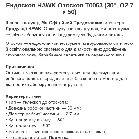
Ендоскоп HAWK Отоскоп T0063 (30°, O2.7
x 50)
Шановні покупці,
Ми Офіційний Представник
імпортера
Продукції HAWK,
Отже, купуючи товар у нас, ми гарантуємо
сервісне обслуговування і підтримку за будь-яким питань.
Отоскоп — ендоскопічний інструмент із вбудованою оптичною
й освітлювальною системою для діагностичних досліджень
слухового ходу, барабанної перетинки та середнього вуха.
Призначення
Оптичні телескопи використовуються для підсвічування
робочого поля та передавання зображення на монітор для
діагностики або хірургічного втручання.
Характеристики
• Тип — телескоп до отоскопа;
• Довжина робочої частини — 50 мм;
• Діаметр робочої частини — 2,7 мм;
• Кут напрямку огляду — 30°;
• Кут поля зору — 90°
• матеріал — високоякісна неіржавка сталь, скло;
• Не автоклавується.
Примітка