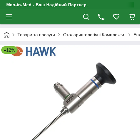
Man-in-Med - Ваш Надійний Партнер.
Товари та послуги
Отоларингологічні Комплекси.
Ен
–12%