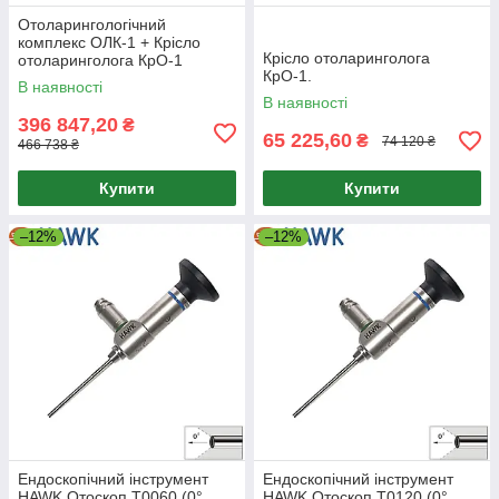
Отоларингологічний
комплекс ОЛК-1 + Крісло
Крісло отоларинголога
отоларинголога КрО-1
КрО-1.
В наявності
В наявності
396 847,20
₴
65 225,60
₴
74 120 ₴
466 738 ₴
Купити
Купити
–12%
–12%
Ендоскопічний інструмент
Ендоскопічний інструмент
HAWK Отоскоп T0060 (0°,
HAWK Отоскоп T0120 (0°,