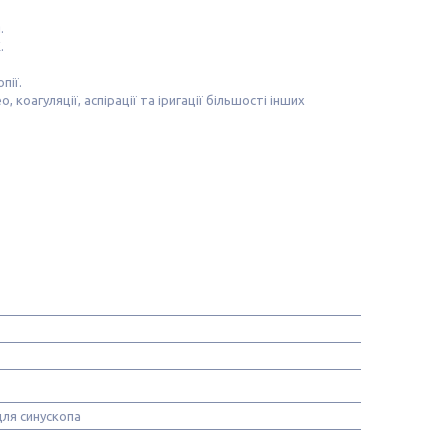
.
.
пії.
 коагуляції, аспірації та іригації більшості інших
для синускопа