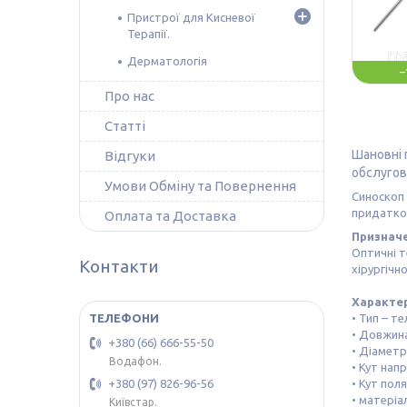
Пристрої для Кисневої
Терапії.
Дерматологія
–
Про нас
Статті
Шановні 
Відгуки
обслугов
Умови Обміну та Повернення
Синоскоп 
придатков
Оплата та Доставка
Признач
Оптичні т
Контакти
хірургічн
Характе
• Тип – те
• Довжина
+380 (66) 666-55-50
• Діаметр
Водафон.
• Кут нап
• Кут пол
+380 (97) 826-96-56
• матеріа
Київстар.