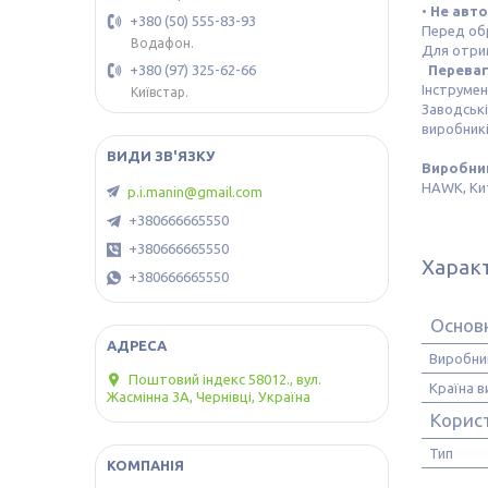
•
Не авто
+380 (50) 555-83-93
Перед обр
Водафон.
Для отри
Перева
+380 (97) 325-62-66
Інструмен
Київстар.
Заводські
виробникі
Виробни
HAWK, Ки
p.i.manin@gmail.com
+380666665550
+380666665550
Харак
+380666665550
Основ
Виробни
Поштовий індекс 58012., вул.
Країна 
Жасмінна 3А, Чернівці, Україна
Корис
Тип