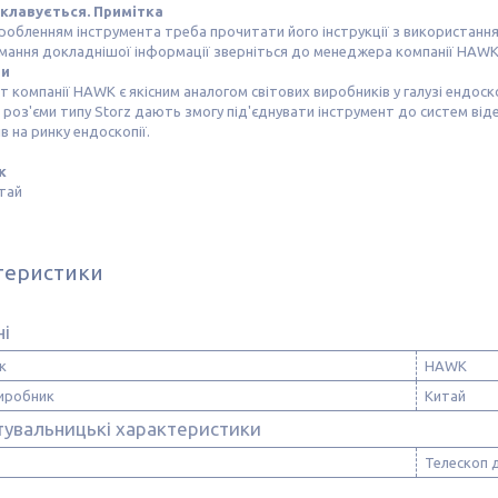
клавується.
Примітка
обленням інструмента треба прочитати його інструкції з використання
мання докладнішої інформації зверніться до менеджера компанії HAWK
ги
т компанії HAWK є якісним аналогом світових виробників у галузі ендоско
 роз'єми типу Storz дають змогу під'єднувати інструмент до систем відео,
в на ринку ендоскопії.
к
тай
теристики
ні
к
HAWK
виробник
Китай
тувальницькі характеристики
Телескоп 