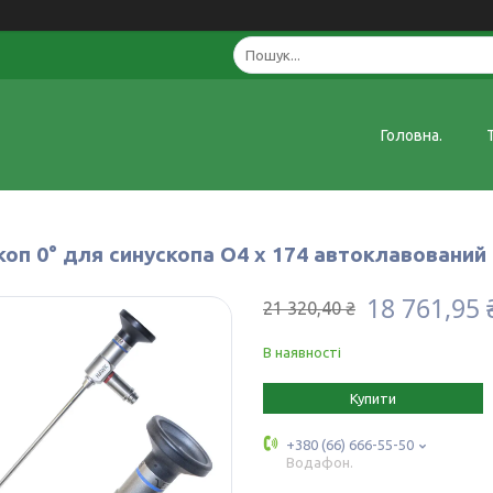
Головна.
коп 0° для синускопа O4 x 174 автоклавовани
18 761,95 
21 320,40 ₴
В наявності
Купити
+380 (66) 666-55-50
Водафон.