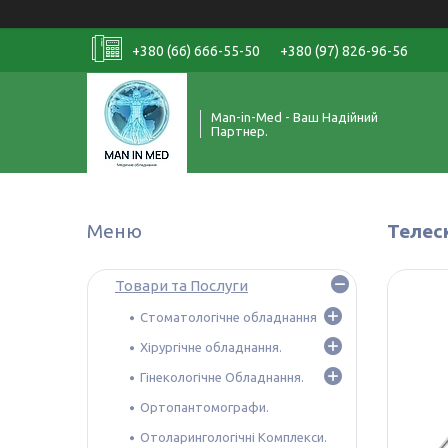
+380 (66) 666-55-50
+380 (97) 826-96-56
Man-in-Med - Ваш Надійний
Партнер.
Телес
Товари та Послуги
Стоматологічне обладнання
Хірургічне обладнання.
Гінекологічне Обладнання.
Ортопантомографи.
Отоларингологічні Комплекси.