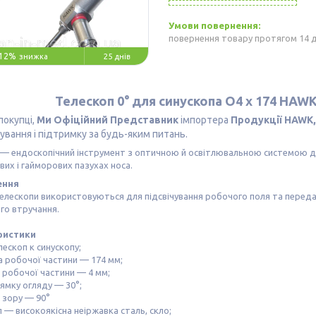
повернення товару протягом 14 
12%
25 днів
Телескоп 0° для синускопа O4 x 174 HAW
покупці,
Ми Офіційний Представник
імпортера
Продукції HAWK,
ування і підтримку за будь-яким питань.
— ендоскопічний інструмент з оптичною й освітлювальною системою для
их і гайморових пазухах носа.
ення
елескопи використовуються для підсвічування робочого поля та переда
ого втручання.
ристики
лескоп к синускопу;
 робочої частини — 174 мм;
 робочої частини — 4 мм;
рямку огляду — 30°;
я зору — 90°
л — високоякісна неіржавка сталь, скло;