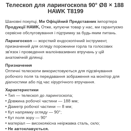
Телескоп для ларингоскопа 90° Ø8 × 188
HAWK T8199
Шановні покупці,
Ми Офіційний Представник
імпортера
Продукції HAWK,
Отже, купуючи товар у нас, ми гарантуємо
сервісне обслуговування і підтримку за будь-яким питань.
Ларингоскоп
— жорсткий ендоскопічний інструмент,
призначений для огляду порожнини горла та голосових
зв'язок і проведення малоінвазивних втручань у цій
анатомічній ділянці.
Призначення
Оптичні телескопи використовуються для підсвічування
робочого поля та передавання зображення на монітор для
діагностики або під час хірургічного втручання.
Характеристики
• Тип — телескоп до ларингоскопа;
• Довжина робочої частини — 188 мм;
• Діаметр робочої частини — 8 мм;
• Кут напрямку огляду — 90°;
• Кут поля зору — 90°
• матеріал — високоякісна неіржавка сталь, скло;
• Не автоклавується.