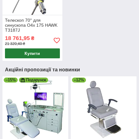
Телескоп 70° для
синускопа O4x 175 HAWK
T3187J
18 761,95
₴
21 320,40 ₴
Купити
Акційні пропозиції та новинки
–15%
Подарунок
–12%