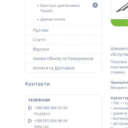
Пристрої для Кисневої
Терапії.
Дерматологія
–
Про нас
Статті
Шановні 
Відгуки
обслугов
Умови Обміну та Повернення
Порожня т
порожнину
Оплата та Доставка
тканину.
Признач
Контакти
Використо
Характе
• Тип — т
+380 (66) 666-55-50
• загальн
• діаметр
Водафон.
• матеріа
+380 (97) 826-96-56
• автокла
Київстар.