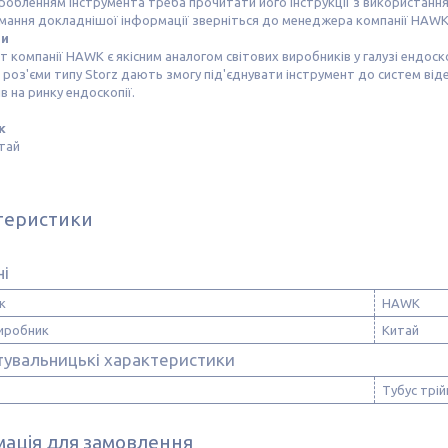
обленням інструмента треба прочитати його інструкції з використання
мання докладнішої інформації зверніться до менеджера компанії HAWK
ги
т компанії HAWK є якісним аналогом світових виробників у галузі ендоско
 роз'єми типу Storz дають змогу під'єднувати інструмент до систем відео,
в на ринку ендоскопії.
к
тай
теристики
ні
к
HAWK
виробник
Китай
тувальницькі характеристики
Тубус трі
ація для замовлення