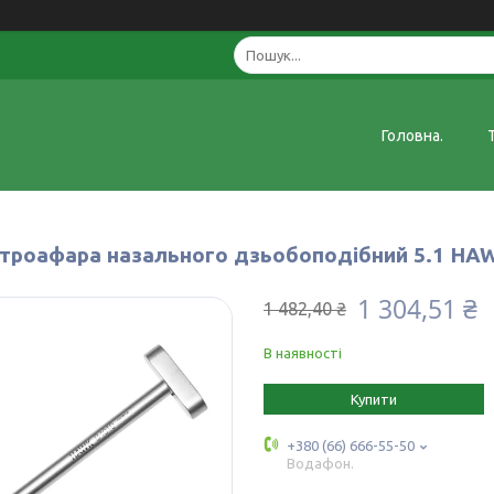
Головна.
 троафара назального дзьобоподібний 5.1 HA
1 304,51 ₴
1 482,40 ₴
В наявності
Купити
+380 (66) 666-55-50
Водафон.