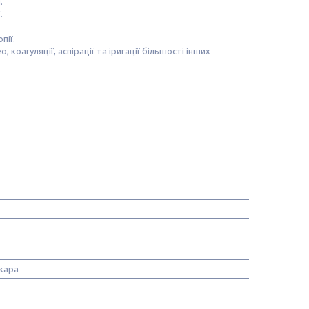
.
.
пії.
 коагуляції, аспірації та іригації більшості інших
йкара