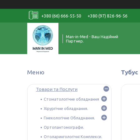
+380 (66) 666-55-50
+380 (97) 826-96-56
Man-in-Med - Ваш Надійний
Партнер.
Тубус
Товари та Послуги
Стоматологічне обладнання
Хірургічне обладнання.
Гінекологічне Обладнання.
Ортопантомографи.
Отоларингологічні Комплекси.