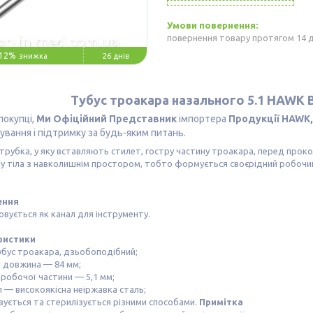
повернення товару протягом 14 
12%
26 днів
Тубус троакара назального 5.1 HAWK
покупці,
Ми Офіційний Представник
імпортера
Продукції HAWK,
ування і підтримку за будь-яким питань.
рубка, у яку вставляють стилет, гостру частину троакара, перед прок
 тіла з навколишнім простором, тобто формується своєрідний робочий
ення
вується як канал для інструменту.
ристики
убус троакара, дзьобоподібний;
а довжина — 84 мм;
 робочої частини — 5,1 мм;
л — високоякісна неіржавка сталь;
вується та стерилізується різними способами.
Примітка