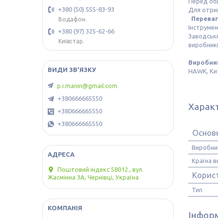
Перед обр
+380 (50) 555-83-93
Для отри
Перева
Водафон.
Інструмен
+380 (97) 325-62-66
Заводські
Київстар.
виробникі
Виробни
HAWK, Ки
p.i.manin@gmail.com
+380666665550
Харак
+380666665550
+380666665550
Основ
Виробни
Країна 
Поштовий індекс 58012., вул.
Корис
Жасмінна 3А, Чернівці, Україна
Тип
Інформ