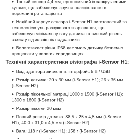
Тонкий сенсор 4,4 мм, ергономічний із заокругленими
кутами, що забезпечує зручне позиціювання в
порожнині рота пацієнта
Надійний корпус сенсора i-Sensor H1 виготовлений за
технологією ультразвукового зварювання, що
забезпечує мінімальну вагу датчика та високий рівень
захисту від зовнішніх подразників.
Вологозахист рівня IP68 дає змогу датчику безпечно
працювати у вологих середовищах.
Технічні характеристики візіографа i-Sensor H1:
Вхід адаптера живлення: інтерфейс 5 В / USB
Розмір датчика: 20 х 30 мм (i-Sensor H1); 26 х 36 мм
(i-Sensor H2)
Розмір піксельної матриці 1000 х 1500 (i-Sensor H1);
1300 х 1800 (i-Sensor H2)
Розмір пікселя 20 мкм
Повний розмір датчика: 38,5 х 25 х 4,5 мм (i-Sensor
H1); 40,0 х 31,0 х 4,5 мм (i-Sensor H2)
Вага: 118 г (i-Sensor H1); 158 г (i-Sensor H2)