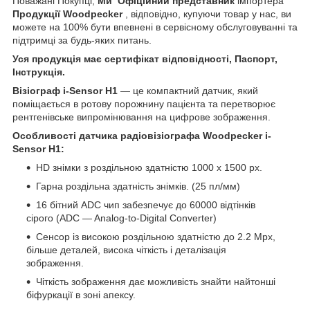
Поважані Покупці,
Ми Офіційний представник
імпортера
Продукції Woodpecker
, відповідно, купуючи товар у нас, ви
можете на 100% бути впевнені в сервісному обслуговуванні та
підтримці за будь-яких питань.
Уся продукція має сертифікат відповідності, Паспорт,
Інструкція.
Візіограф i-Sensor H1
— це компактний датчик, який
поміщається в ротову порожнину пацієнта та перетворює
рентгенівське випромінювання на цифрове зображення.
Особливості датчика радіовізіографа Woodpecker i-
Sensor H1:
HD знімки з роздільною здатністю 1000 х 1500 px.
Гарна роздільна здатність знімків. (25 пл/мм)
16 бітний ADC чип забезпечує до 60000 відтінків
сірого (ADC — Analog-to-Digital Converter)
Сенсор із високою роздільною здатністю до 2.2 Mpx,
більше деталей, висока чіткість і деталізація
зображення.
Чіткість зображення дає можливість знайти найтонші
біфуркації в зоні апексу.