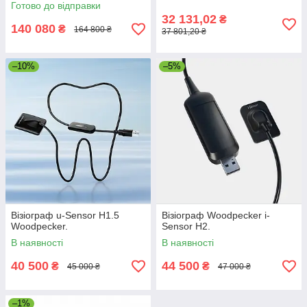
Готово до відправки
32 131,02
₴
140 080
₴
164 800 ₴
37 801,20 ₴
–10%
–5%
Візіограф u-Sensor H1.5
Візіограф Woodpecker i-
Woodpecker.
Sensor H2.
В наявності
В наявності
40 500
44 500
₴
₴
45 000 ₴
47 000 ₴
–1%