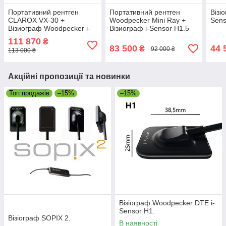
Портативний рентген
Портативний рентген
Візі
CLAROX VX-30 +
Woodpecker Mini Ray +
Sens
Візиограф Woodpecker i-
Візиограф i-Sensor H1.5
Sensor H1.5
111 870
₴
83 500
44 
₴
92 000 ₴
113 000 ₴
Акційні пропозиції та новинки
Топ продажів
–15%
–15%
Візіограф Woodpecker DTE i-
Sensor H1.
Візіограф SOPIX 2.
В наявності