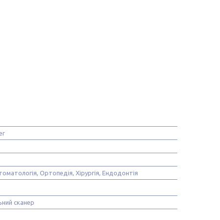
er
томатологія, Ортопедія, Хірургія, Ендодонтія
ьний сканер