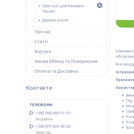
Пристрої для Кисневої
Терапії.
Дерматологія
Про нас
Статті
Відгуки
Шановні п
обслугову
Умови Обміну та Повернення
Вся проду
Оплата та Доставка
Інтраора
Признач
Контакти
Характе
Вин
Під
Мож
Гли
+380 (66) 666-55-50
Розм
Водафон.
Роз
+380 (97) 826-96-56
Вага
Київстар.