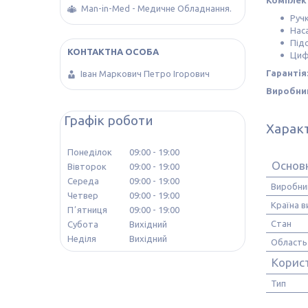
Комплек
Man-in-Med - Медичне Обладнання.
Руч
Наса
Під
Циф
Гарантія
Іван Маркович Петро Ігорович
Виробни
Графік роботи
Харак
Понеділок
09:00
19:00
Основ
Вівторок
09:00
19:00
Середа
09:00
19:00
Виробни
Четвер
09:00
19:00
Країна 
Пʼятниця
09:00
19:00
Стан
Субота
Вихідний
Неділя
Вихідний
Область
Корис
Тип