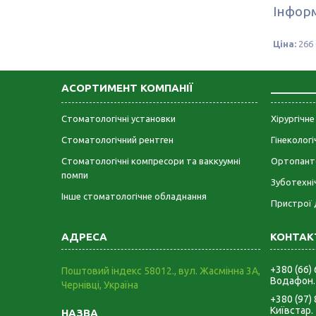
Інформ
Ціна:
266 
АСОРТИМЕНТ КОМПАНІЇ
_______
Стоматологічні установки
Хірургічн
Стоматологічний рентген
Гінеколог
Стоматологічні компресори та ваккуумні
Ортопант
помпи
Зуботехні
Інше стоматологічне обладнання
Пристрої 
+380 (66)
Поштовий індекс 58012., вул. Жасмінна 3А,
Водафон.
Чернівці, Україна
+380 (97)
Київстар.