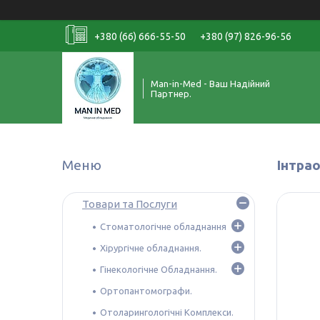
+380 (66) 666-55-50
+380 (97) 826-96-56
Man-in-Med - Ваш Надійний
Партнер.
Інтра
Товари та Послуги
Стоматологічне обладнання
Хірургічне обладнання.
Гінекологічне Обладнання.
Ортопантомографи.
Отоларингологічні Комплекси.