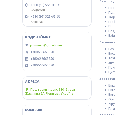
Вимоги д
+380 (50) 555-83-93
Проц
Водафон.
Пам'
+380 (97) 325-62-66
Жор
Граф
Київстар.
Прог
Розд
Вхід
Переваги
p.i.manin@gmail.com
Без
+380666665550
Вис
Точ
+380666665550
Зру
+380666665550
Пок
Циф
Застосу
Вик
Поштовий індекс 58012., вул.
Виго
Жасмінна 3А, Чернівці, Україна
Виго
Орт
Хіру
Пла