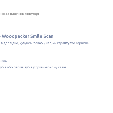
днів
за рахунок покупця
 Woodpecker Smile Scan
, відповідно, купуючи товар у нас, ми гарантуємо сервісне
опок.
в або сліпків зубів у тривимірному стані.