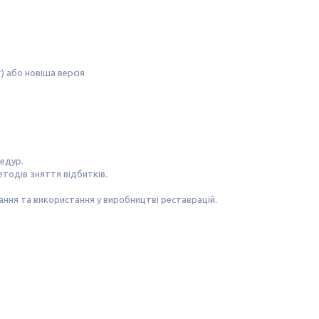
е
) або новіша версія
едур.
етодів зняття відбитків.
ння та використання у виробництві реставрацій.