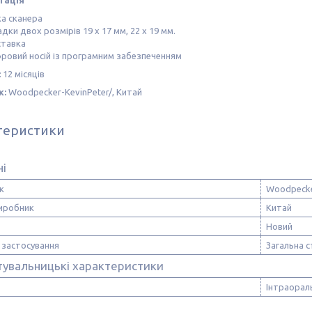
тація
ка сканера
дки двох розмірів 19 х 17 мм, 22 х 19 мм.
ставка
ровий носій із програмним забезпеченням
:
12 місяців
к:
Woodpecker-KevinPeter/, Китай
теристики
ні
к
Woodpeck
виробник
Китай
Новий
 застосування
Загальна с
тувальницькі характеристики
Інтраорал