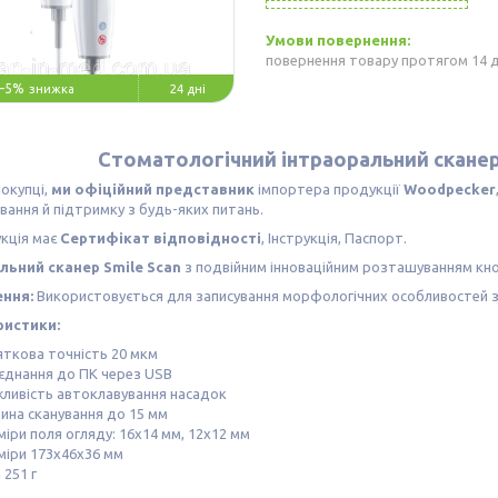
повернення товару протягом 14 
–5%
24 дні
Стоматологічний інтраоральний сканер
окупці,
ми офіційний представник
імпортера продукції
Woodpecker
вання й підтримку з будь-яких питань.
кція має
Сертифікат відповідності
, Інструкція, Паспорт.
льний сканер Smile Scan
з подвійним інноваційним розташуванням кн
ення:
Використовується для записування морфологічних особливостей зубі
ристики:
яткова точність 20 мкм
'єднання до ПК через USB
ливість автоклавування насадок
бина сканування до 15 мм
іри поля огляду: 16х14 мм, 12х12 мм
міри 173х46х36 мм
 251 г