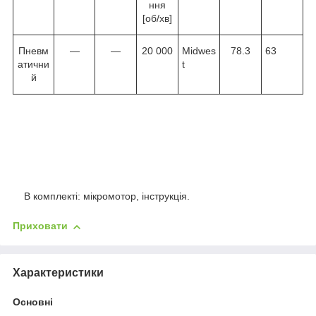
ння
[об/хв]
Пневм
—
—
20 000
Midwes
78.3
63
атични
t
й
В комплекті: мікромотор, інструкція.
Приховати
Характеристики
Основні