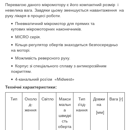
Перевагою даного мікромотору є його компактний розмір і
невелика вага. Завдяки цьому зменшується навантаження на
руку лікаря в процесі роботи.
Пневматичний мікромотор для прямих та
кутових мікромоторних наконечників.
MICRO серія.
Кільце-регулятор обертів знаходиться безпосередньо
на моторі.
Можливість реверсного руху.
Корпус зі спеціального сплаву з антикорозійним
покриттям.
4-канальний роз’єм «Midwest»
Технічні характеристики:
Тип
Охоло
Світло
Макси
Тип
Довжи
Вага [г]
д-
мальн
з'єд-
на
ження
а
нання
[мм]
швидкі
сть
оберта