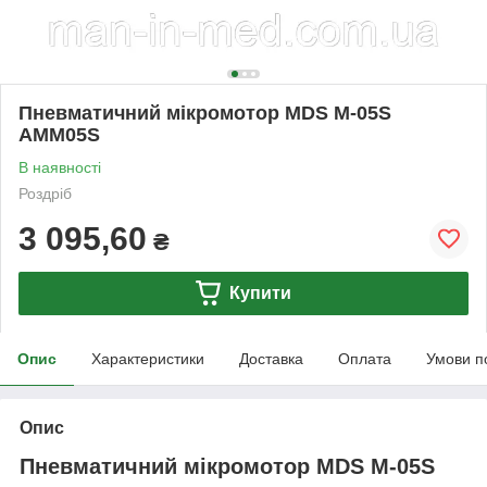
Пневматичний мікромотор MDS M-05S
AMM05S
В наявності
Роздріб
3 095,60
₴
Купити
Опис
Характеристики
Доставка
Оплата
Умови п
Опис
Пневматичний мікромотор MDS M-05S