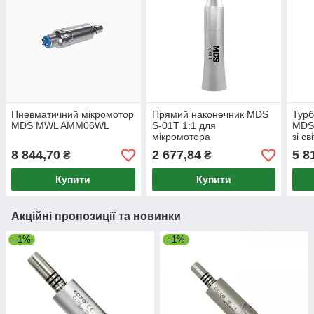
Пневматичний мікромотор
Прямий наконечник MDS
Турб
MDS MWL AMM06WL
S-01T 1:1 для
MDS 
мікромотора
зі с
8 844,70
2 677,84
5 8
₴
₴
Купити
Купити
Акційні пропозиції та новинки
–1%
–1%