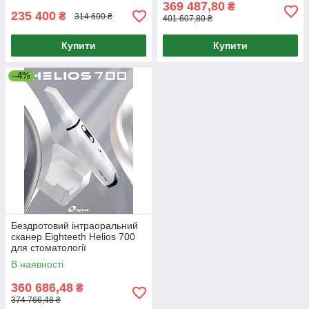
369 487,80
₴
235 400
₴
314 600 ₴
401 607,80 ₴
Купити
Купити
–4%
Бездротовий інтраоральний
сканер Eighteeth Helios 700
для стоматології
В наявності
360 686,48
₴
374 766,48 ₴