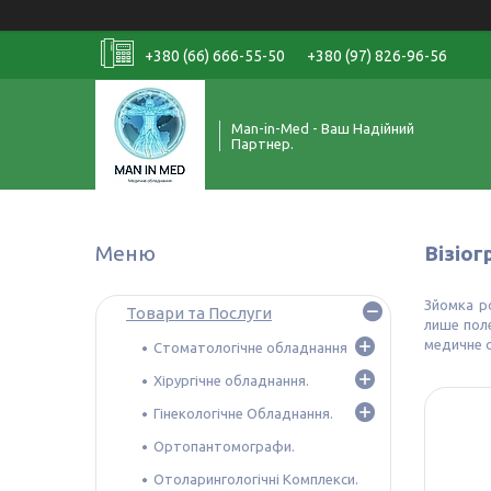
+380 (66) 666-55-50
+380 (97) 826-96-56
Man-in-Med - Ваш Надійний
Партнер.
Візіо
Зйомка р
Товари та Послуги
лише поле
медичне о
Стоматологічне обладнання
Хірургічне обладнання.
Гінекологічне Обладнання.
Ортопантомографи.
Отоларингологічні Комплекси.