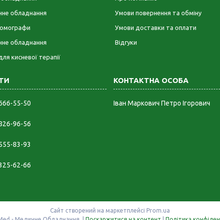
ічне обладнання
Умови повернення та обміну
омографи
Умови доставки та оплати
чне обладнання
Відгуки
для кисневої терапії
 666-55-50
Іван Маркович Петро Ігорович
 826-96-56
 555-83-93
 325-62-66
Сайт створений на маркетплейсі
Prom.ua
Man-in-Med - Медичне Обладнання. |
Поскаржитися на контент
|
Політика конфіден