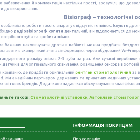
е забезпечення й комплектація настільки прості, зрозумілі, що дозв
и до використання.
Візіограф – технологічні 
особливістю роботи такого апарату є відсутність плівок. Існують дрото
бхідно
радіовізіограф купити
дентальний, він підключається до мон
 потрібного зуба та зробити знімок.
ає бажання накопичувати дроти в кабінеті, можна придбати бездрото
вставити в сканер, який зчитає інформацію, через вбудований Wi-Fi пе
тандартного розміру знімає 2-3 зуби за раз. Але сучасні виробники 
 датчиків для оптимального сканування, розміщення сенсора в ротовій
 компанію, де придбати оригінальний
рентген стоматологічний
за в
ed. Ми є надійним партнером державних та приватних медичних устан
их світових брендів. Додатково надається обслуговування кваліфіковани
ляньте також:
Стоматологічні установки
,
Автоклави стоматологі
___________
ІНФОРМАЦІЯ ПОКУПЦЯМ
е обладнання
Про компанію