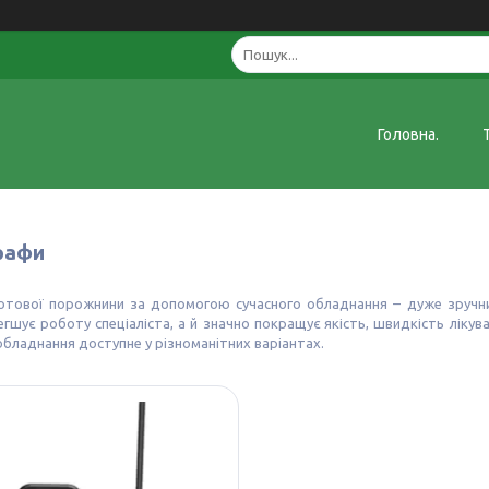
Головна.
графи
отової порожнини за допомогою сучасного обладнання – дуже зручни
гшує роботу спеціаліста, а й значно покращує якість, швидкість лікув
бладнання доступне у різноманітних варіантах.