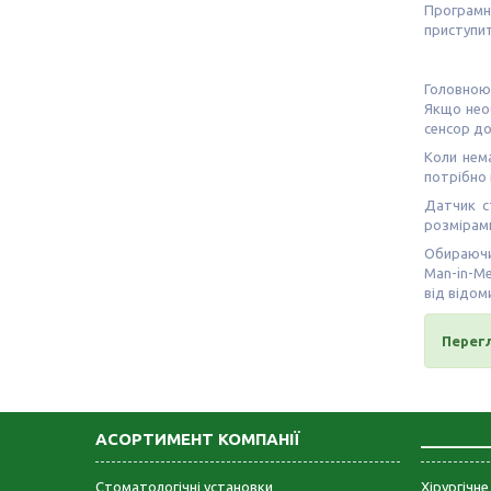
Програмн
приступит
Головною 
Якщо нео
сенсор до
Коли нем
потрібно 
Датчик с
розмірами
Обираючи
Man-in-M
від відом
Перег
АСОРТИМЕНТ КОМПАНІЇ
_______
Стоматологічні установки
Хірургічн