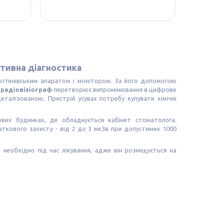
тивна діагностика
нтгенівським апаратом і монітором. За його допомогою
радіовізіограф
перетворює випромінювання в цифрове
талізованою. Пристрій усуває потребу купувати хімічні
ових будинках, де обладнується кабінет стоматолога.
аткового захисту - від 2 до 3 мкЗв при допустимих 1000
необхідно під час лікування, адже він розміщується на