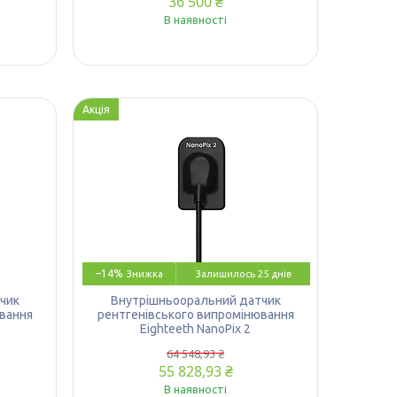
36 500 ₴
В наявності
Акція
–14%
Залишилось 25 днів
чик
Внутрішньооральний датчик
вання
рентгенівського випромінювання
Eighteeth NanoPix 2
64 548,93 ₴
55 828,93 ₴
В наявності