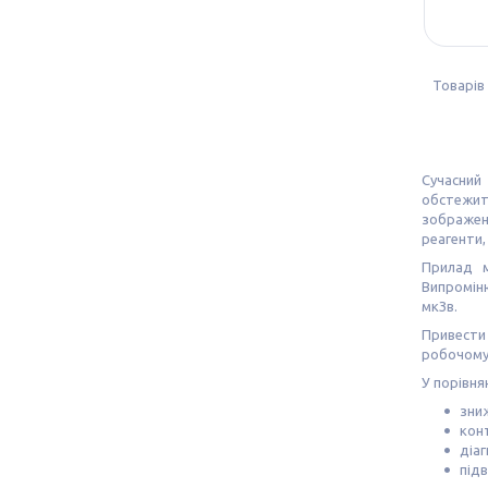
Сучасний
обстежити
зображен
реагенти,
Прилад м
Випромін
мкЗв.
Привест
робочому 
У порівня
зни
кон
діаг
під