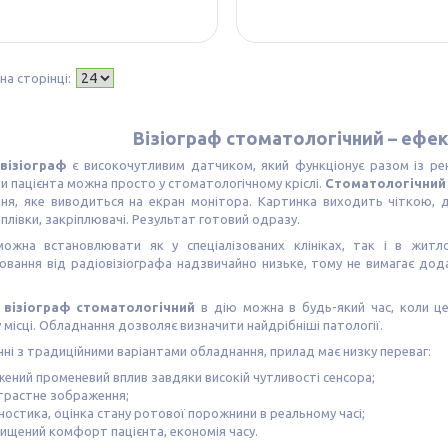
Візіограф стоматологічний – ефек
візіограф
є високочутливим датчиком, який функціонує разом із ре
 пацієнта можна просто у стоматологічному кріслі.
Стоматологічний 
ня, яке виводиться на екран монітора. Картинка виходить чіткою, де
 плівки, закріплювачі. Результат готовий одразу.
ожна встановлювати як у спеціалізованих клініках, так і в житл
ювання від радіовізіографа надзвичайно низьке, тому не вимагає дод
и
візіограф стоматологічний
в дію можна в будь-який час, коли це 
місці. Обладнання дозволяє визначити найдрібніші патології.
нні з традиційними варіантами обладнання, прилад має низку переваг:
жений променевий вплив завдяки високій чутливості сенсора;
трастне зображення;
ностика, оцінка стану ротової порожнини в реальному часі;
вищений комфорт пацієнта, економія часу.