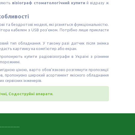
оляють
візіограф стоматологічний купити
й відразу ж
особливості
ві та бездротові моделі, які різняться функціональністю.
ітора кабелем з USB роз'ємом. Потрібно лише прикласти
вий тип обладнання. У такому разі датчик після знімка
редасть картинку на комп'ютер або екран.
пропонують купити радіовізіографи в Україні з різними
 порожнині.
игідною ціною, варто обов'язково розглянути пропозиції
ов, пропонуємо широкий асортимент якісного обладнання
х сервісних інженерів.
чні
,
Содоструйні апарати
.