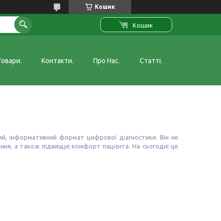
Кошик
Кошик
Товари.
Контакти.
Про Нас.
Статті.
й, інформативний формат цифрової діагностики. Він не
ання, а також підвищує комфорт пацієнта. На сьогодні це