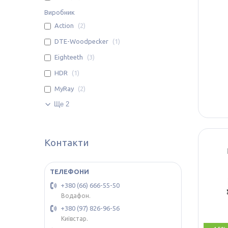
Виробник
Action
2
DTE-Woodpecker
1
Eighteeth
3
HDR
1
MyRay
2
Ще 2
Контакти
+380 (66) 666-55-50
Водафон.
+380 (97) 826-96-56
Київстар.