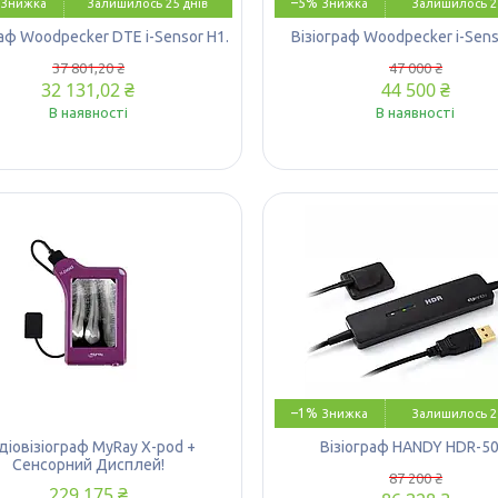
–5%
Залишилось 25 днів
Залишилось 2
раф Woodpecker DTE i-Sensor H1.
Візіограф Woodpecker i-Sens
37 801,20 ₴
47 000 ₴
32 131,02 ₴
44 500 ₴
В наявності
В наявності
–1%
Залишилось 2
діовізіограф MyRay X-pod +
Візіограф HANDY HDR-50
Сенсорний Дисплей!
87 200 ₴
229 175 ₴