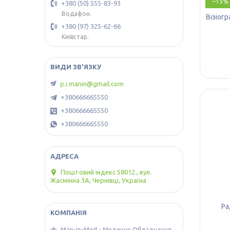
–15%
+380 (50) 555-83-93
Водафон.
Візіог
+380 (97) 325-62-66
Київстар.
p.i.manin@gmail.com
+380666665550
+380666665550
+380666665550
Поштовий індекс 58012., вул.
Жасмінна 3А, Чернівці, Україна
Ра
Man-in-Med - Медичне Обладнання.