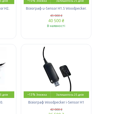
–10%
5 днів
Залишилось 25 днів
or H2.
Візіограф u-Sensor H1.5 Woodpecker.
45 000 ₴
40 500 ₴
В наявності
–13%
5 днів
Залишилось 25 днів
0.
Візіограф Woodpecker i-Sensor H1
42 000 ₴