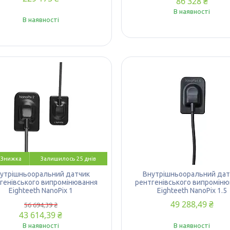
86 328 ₴
В наявності
В наявності
Залишилось 25 днів
утрішньооральний датчик
Внутрішньооральний дат
генівського випромінювання
рентгенівського випроміню
Eighteeth NanoPix 1
Eighteeth NanoPix 1.5
49 288,49 ₴
56 694,39 ₴
43 614,39 ₴
В наявності
В наявності