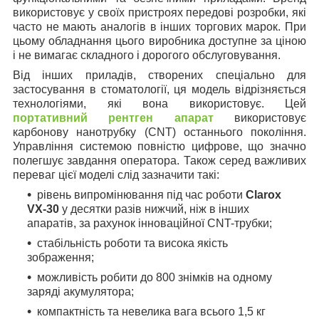
використовує у своїх пристроях передові розробки, які
часто не мають аналогів в інших торгових марок. При
цьому обладнання цього виробника доступне за ціною
і не вимагає складного і дорогого обслуговування.
Від інших приладів, створених спеціально для
застосування в стоматології, ця модель відрізняється
технологіями, які вона використовує. Цей
портативний рентген апарат
використовує
карбонову нанотрубку (CNT) останнього покоління.
Управління системою повністю цифрове, що значно
полегшує завдання оператора. Також серед важливих
переваг цієї моделі слід зазначити такі:
рівень випромінювання під час роботи
Clarox
VX-30
у десятки разів нижчий, ніж в інших
апаратів, за рахунок інноваційної CNT-трубки;
стабільність роботи та висока якість
зображення;
можливість робити до 800 знімків на одному
заряді акумулятора;
компактність та невелика вага всього 1,5 кг