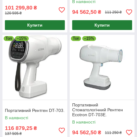
В наявності
101 299,80
₴
94 562,50
₴
111 250 ₴
120 595 ₴
Купити
Купити
Топ
–15%
Топ
–15%
Портативний
Стоматологічний Рентген
Портативний Рентген DT-703.
Ecotron DT-703E.
В наявності
В наявності
116 879,25
₴
94 562,50
₴
111 250 ₴
137 505 ₴