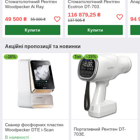
Стоматологічний Рентген
Стоматологічний Рентген
Апа
Woodpecker Ai Ray.
Ecotron DT-703.
116 879,25
₴
49 500
94 
₴
55 000 ₴
137 505 ₴
Купити
Купити
Акційні пропозиції та новинки
–16%
Топ
–15%
Сканер фосфорних пластин
Портативний Рентген DT-
Woodpecker DTE i-Scan
703E.
В наявності