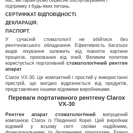
нас, ми гарантуємо сервісне обслуговування і
підтримку з будь-яких питань.
СЕРТИФІКАТ ВІДПОВІДНОСТІ.
ДЕКЛАРАЦІЯ.
ПАСПОРТ.
У сучасній стоматології не обійтися без
рентгенівського обладнання. Ефективність багатьох
видів лікування залежить від повноти картини
процесів, прихованих від очей. Великим попитом
користується портативний
стоматологічний рентген
апарат
Clarox VX-30. Це компактний і простий у використанні
пристрій, що вигідно відрізняється від продуктів,
представлених іншими відомими виробниками.
Переваги портативного рентгену Clarox
VX-30
Рентген апарат стоматологічний
випущений
компанією Clarox із Південної Кореї. Цей виробник
відомий у всьому світі своїми надійними,
функціональними та безпечними приладами. Бренд