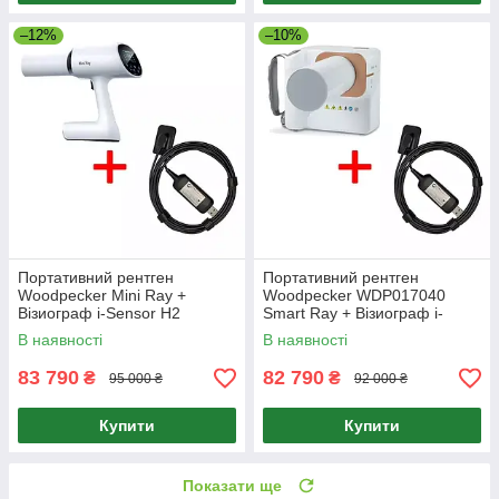
–12%
–10%
Портативний рентген
Портативний рентген
Woodpecker Mini Ray +
Woodpecker WDP017040
Візиограф i-Sensor H2
Smart Ray + Візиограф i-
Sensor H1.5
В наявності
В наявності
83 790
82 790
₴
₴
95 000 ₴
92 000 ₴
Купити
Купити
Показати ще