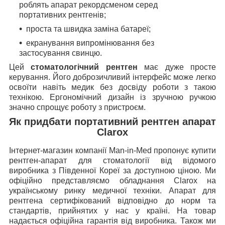
роблять апарат рекордсменом серед
портативних рентгенів;
проста та швидка заміна батареї;
екранування випромінювання без
застосування свинцю.
Цей
стоматологічний рентген
має дуже просте
керування. Його доброзичливий інтерфейс може легко
освоїти навіть медик без досвіду роботи з такою
технікою. Ергономічний дизайн із зручною ручкою
значно спрощує роботу з пристроєм.
Як придбати портативний рентген апарат
Clarox
Інтернет-магазин компанії Man-in-Med пропонує купити
рентген-апарат для стоматології від відомого
виробника з Південної Кореї за доступною ціною. Ми
офіційно представляємо обладнання Clarox на
українському ринку медичної техніки. Апарат для
рентгена сертифікований відповідно до норм та
стандартів, прийнятих у нас у країні. На товар
надається офіційна гарантія від виробника. Також ми