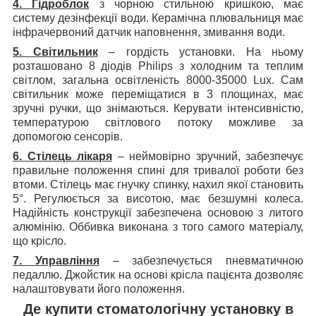
4. Гідроблок
з чорною стильною кришкою, має
систему дезінфекції води. Керамічна плювальниця має
інфрачервоний датчик наповнення, змивання води.
5. Світильник
– гордість установки. На ньому
розташовано 8 діодів Philips з холодним та теплим
світлом, загальна освітленість 8000-35000 Lux. Сам
світильник може переміщатися в 3 площинах, має
зручні ручки, що знімаються. Керувати інтенсивністю,
температурою світлового потоку можливе за
допомогою сенсорів.
6. Стілець лікаря
– неймовірно зручний, забезпечує
правильне положення спині для тривалої роботи без
втоми. Стілець має гнучку спинку, нахил якої становить
5°. Регулюється за висотою, має безшумні колеса.
Надійність конструкції забезпечена основою з литого
алюмінію. Оббивка виконана з того самого матеріалу,
що крісло.
7. Управління
– забезпечується пневматичною
педаллю. Джойстик на основі крісла пацієнта дозволяє
налаштовувати його положення.
Де купити стоматологічну установку в