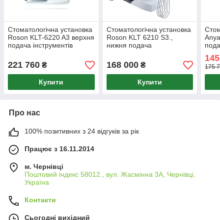
Стоматологічна установка
Стоматологічна установка
Стом
Roson KLT-6220 A3 верхня
Roson KLT 6210 S3.,
Anya
подача інструментів
нижня подача
пода
інструментів
145
221 760
168 000
₴
₴
175 7
Купити
Купити
Про нас
100% позитивних з 24 відгуків за рік
Працює з 16.11.2014
м. Чернівці
Поштовий індекс 58012., вул. Жасмінна 3А, Чернівці,
Україна
Контакти
Сьогодні вихідний