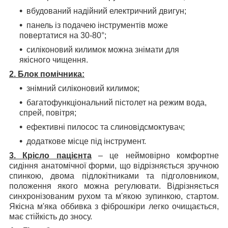
вбудований надійний електричний двигун;
панель із подачею інструментів може
повертатися на 30-80°;
силіконовий килимок можна знімати для
якісного чищення.
2. Блок помічника:
знімний силіконовий килимок;
багатофункціональний пістолет на режим вода,
спрей, повітря;
ефективні пилосос та слиновідсмоктувач;
додаткове місце під інструмент.
3. Крісло пацієнта
– це неймовірно комфортне
сидіння анатомічної форми, що відрізняється зручною
спинкою, двома підлокітниками та підголовником,
положення якого можна регулювати. Відрізняється
синхронізованим рухом та м'якою зупинкою, стартом.
Якісна м'яка оббивка з фіброшкіри легко очищається,
має стійкість до зносу.