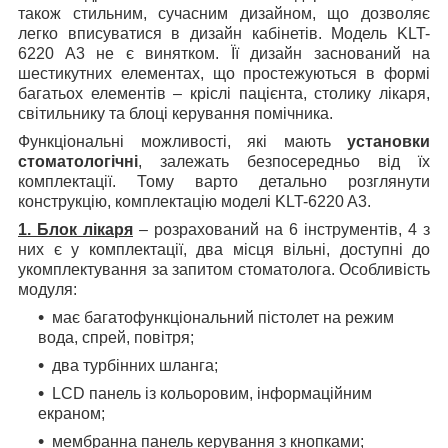
також стильним, сучасним дизайном, що дозволяє
легко вписуватися в дизайн кабінетів. Модель KLT-
6220 A3 не є винятком. Її дизайн заснований на
шестикутних елементах, що простежуються в формі
багатьох елементів – кріслі пацієнта, столику лікаря,
світильнику та блоці керування помічника.
Функціональні можливості, які мають
установки
стоматологічні
, залежать безпосередньо від їх
комплектації. Тому варто детально розглянути
конструкцію, комплектацію моделі KLT-6220 A3.
1. Блок лікаря
– розрахований на 6 інструментів, 4 з
них є у комплектації, два місця вільні, доступні до
укомплектування за запитом стоматолога. Особливість
модуля:
має багатофункціональний пістолет на режим
вода, спрей, повітря;
два турбінних шланга;
LCD панель із кольоровим, інформаційним
екраном;
мембранна панель керування з кнопками;