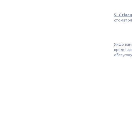
5. Стіле
стоматоло
Якщо вам
представ
обслугову