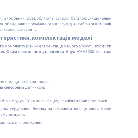
уг, виробники розробляють сучасні багатофункціональні
ок обладнання преміального класу від китайської компанії
ікареві, асистенту.
ктеристики, комплектація моделі
ого комплексу різних елементів. До нього можуть входити
ння.
Стоматологічна установка Anya
AY-A3600 має такі
оже поміщатися в автоклав;
ний сенсорним датчиком:
його модулі, їх комплектацію, технічні характеристики.
нель керування. Легким натисканням пальця лікар може
ому модулі є:
аючи різні положення;