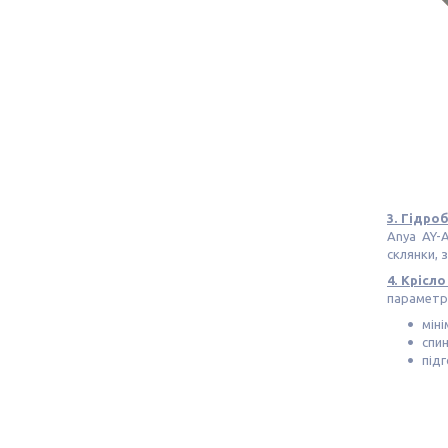
3. Гідро
Anya AY-
склянки, 
4. Крісл
параметр
міні
спин
під