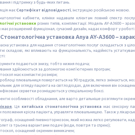
вання і підтримку з будь-яких питань.
кція має
Сертифікат відповідності
, інструкцію російською мовою.
атологічні кабінети, клініки надавали клієнтам повний спектр посл
огічні установки
різних типів, комплектації. Модель AY-A3600 – зраз
й має розширений функціонал, сучасний дизайн, надає комфорт у роботі л
Стоматологічна установка Anya AY-A3600 – хара
асна установка для надання стоматологічних послуг складається з ціл
тні складові, які впливають на функціональність, надійність устаткува
ті:
трументи подаються знизу, тобто нижня подача;
ування здійснюється за допомогою комп'ютерних програм;
атоскоп має компактні розміри;
дроблоці плювальниця повертається на 90 градусів, легко знімається, м
тильник для огляду пацієнта на світлодіодах, для включення він оснаще
інфіковані серветки розміщуються у спеціальному боксі.
ентні особливості обладнання, але варто детальніше розглянути окремі 
лікаря
. Ця
китайська стоматологічна установка
має сенсорну па
 положення крісла пацієнта, управляти плювальницею. Також у лікарськ
тограф, оснащений пневмотормозом, який можна легко регулювати, над
олет із трьома варіантами подачі (води, повітря та спрею);
атоскоп, оснащений окремим вимикачем;