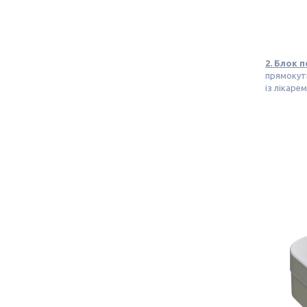
2. Блок 
прямокутн
із лікаре