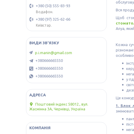
обслугову
+380 (50) 555-83-93
Вся проду
Водафон.
Щоб стом
+380 (97) 325-62-66
стоматол
Київстар.
Anya, яки
Кожна суч
різномані
p.i.manin@gmail.com
особливос
+380666665550
інс
+380666665550
кер
нег
+380666665550
у гі
сві
дез
Це конкур
Поштовий індекс 58012., вул.
1. Блок 
Жасмінна 3А, Чернівці, Україна
змінювати
пан
піст
нег