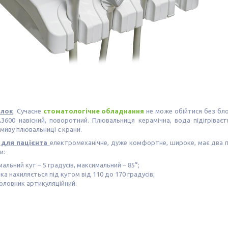
блок
. Сучасне
стоматологічне обладнання
не може обійтися без бло
A3600 навісний, поворотний. Плювальниця керамічна, вода підігріває
змиву плювальниці є крани.
о для пацієнта
електромеханічне, дуже комфортне, широке, має два п
и:
мальний кут – 5 градусів, максимальний – 85°;
ка нахиляється під кутом від 110 до 170 градусів;
головник артикуляційний.