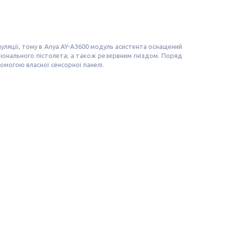
пуляції, тому в Anya AY-A3600 модуль асистента оснащений
іонального пістолета; а також резервним гніздом. Поряд
омогою власної сенсорної панелі.