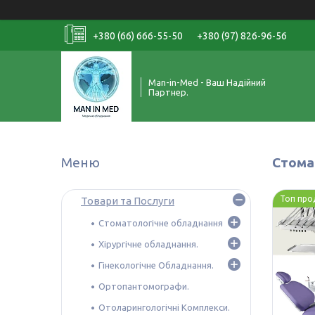
+380 (66) 666-55-50
+380 (97) 826-96-56
Man-in-Med - Ваш Надійний
Партнер.
Стома
Топ про
Товари та Послуги
Стоматологічне обладнання
Хірургічне обладнання.
Гінекологічне Обладнання.
Ортопантомографи.
Отоларингологічні Комплекси.