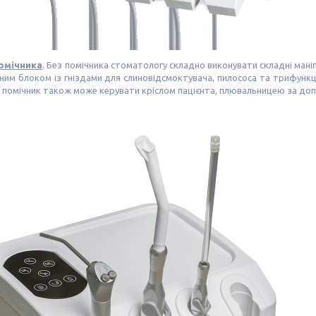
помічника
. Без помічника стоматологу складно виконувати складні мані
им блоком із гніздами для слиновідсмоктувача, пилососа та трифункц
м помічник також може керувати кріслом пацієнта, плювальницею за доп