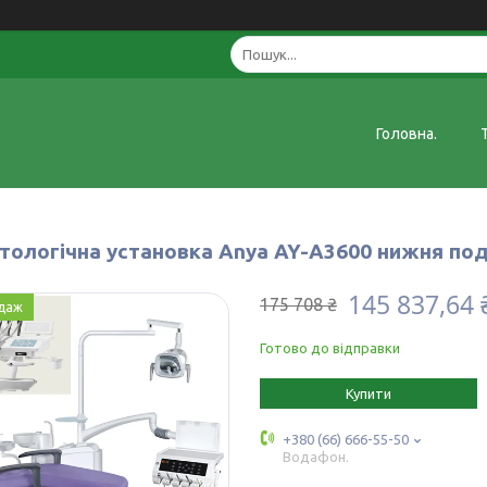
Головна.
тологічна установка Anya AY-A3600 нижня под
145 837,64 
175 708 ₴
даж
Готово до відправки
Купити
+380 (66) 666-55-50
Водафон.