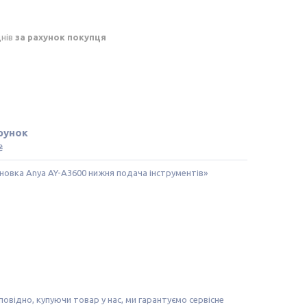
днів
за рахунок покупця
рунок
₴
овка Anya AY-A3600 нижня подача інструментів»
повідно, купуючи товар у нас, ми гарантуємо сервісне